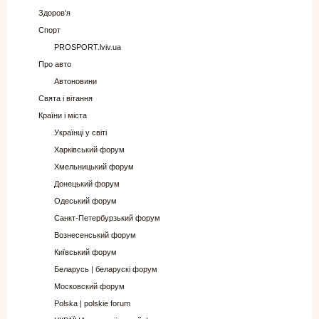
Здоров'я
Спорт
PROSPORT.lviv.ua
Про авто
Автоновини
Свята і вітання
Країни і міста
Українці у світі
Харківський форум
Хмельницький форум
Донецький форум
Одеський форум
Санкт-Петербурзький форум
Вознесенський форум
Київський форум
Беларусь | беларускі форум
Московский форум
Polska | polskie forum