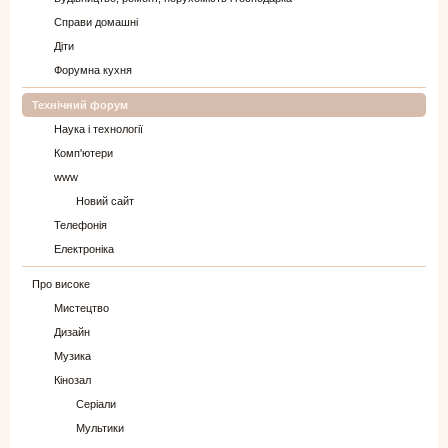
Справи домашні
Діти
Форумна кухня
Технічний форум
Наука і технології
Комп'ютери
www
Новий сайт
Телефонія
Електроніка
Про високе
Мистецтво
Дизайн
Музика
Кінозал
Серіали
Мультики