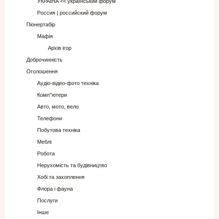
УКРАЇНА << український форум
Россия | российский форум
Піонертабір
Мафія
Архів ігор
Доброчинність
Оголошення
Аудіо-відео-фото техніка
Комп"ютери
Авто, мото, вело
Телефони
Побутова техніка
Меблі
Робота
Нерухомість та будівництво
Хобі та захоплення
Флора і фауна
Послуги
Інше