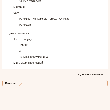
Документалістика
Книгарня
Фото
Фотоквест. Конкурс від Foresta і Cyfrolab
Фотожаби
Куток споживача
Життя форуму
Новини
VS
Путівник форумлянина
Книга скарг і пропозицій
а де твій аватар? :)
Головна