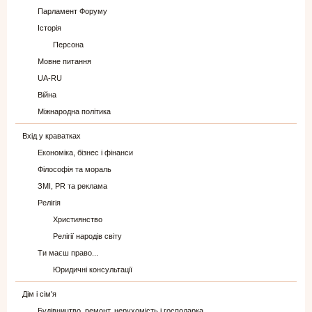
Парламент Форуму
Історія
Персона
Мовне питання
UA-RU
Війна
Міжнародна політика
Вхід у краватках
Економіка, бізнес і фінанси
Філософія та мораль
ЗМІ, PR та реклама
Релігія
Християнство
Релігії народів світу
Ти маєш право...
Юридичні консультації
Дім і сім'я
Будівництво, ремонт, нерухомість і господарка