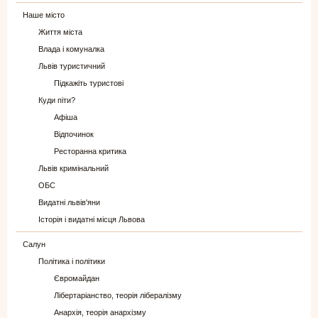
Наше місто
Життя міста
Влада і комуналка
Львів туристичний
Підкажіть туристові
Куди піти?
Афіша
Відпочинок
Ресторанна критика
Львів кримінальний
ОБС
Видатні львів'яни
Історія і видатні місця Львова
Салун
Політика і політики
Євромайдан
Лібертаріанство, теорія лібералізму
Анархія, теорія анархізму