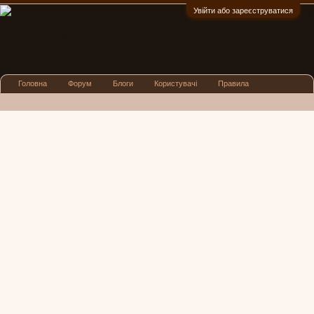
Увійти або зареєструватися
:)
Головна
Форум
Блоги
Користувачі
Правила
Реклама
Посиденьки
Львівські новини