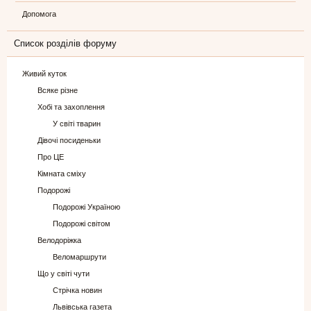
Допомога
Список розділів форуму
Живий куток
Всяке різне
Хобі та захоплення
У світі тварин
Дівочі посиденьки
Про ЦЕ
Кімната сміху
Подорожі
Подорожі Україною
Подорожі світом
Велодоріжка
Веломаршрути
Що у світі чути
Стрічка новин
Львівська газета