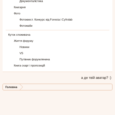
Документалістика
Книгарня
Фото
Фотоквест. Конкурс від Foresta і Cyfrolab
Фотожаби
Куток споживача
Життя форуму
Новини
VS
Путівник форумлянина
Книга скарг і пропозицій
а де твій аватар? :)
Головна