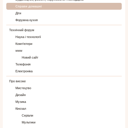
Справи домашні
Діти
Форумна кухня
Технічний форум
Наука і технології
Комп'ютери
www
Новий сайт
Телефонія
Електроніка
Про високе
Мистецтво
Дизайн
Музика
Кінозал
Серіали
Мультики