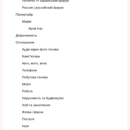
УКРАЇНА << український форум
Россия | российский форум
Піонертабір
Мафія
Архів ігор
Доброчинність
Оголошення
Аудіо-відео-фото техніка
Комп"ютери
Авто, мото, вело
Телефони
Побутова техніка
Меблі
Робота
Нерухомість та будівництво
Хобі та захоплення
Флора і фауна
Послуги
Інше