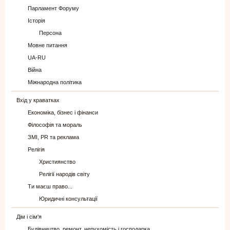
Парламент Форуму
Історія
Персона
Мовне питання
UA-RU
Війна
Міжнародна політика
Вхід у краватках
Економіка, бізнес і фінанси
Філософія та мораль
ЗМІ, PR та реклама
Релігія
Християнство
Релігії народів світу
Ти маєш право...
Юридичні консультації
Дім і сім'я
Будівництво, ремонт, нерухомість і господарка