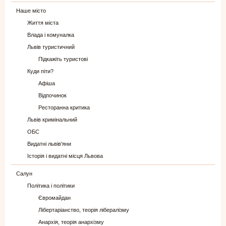
Наше місто
Життя міста
Влада і комуналка
Львів туристичний
Підкажіть туристові
Куди піти?
Афіша
Відпочинок
Ресторанна критика
Львів кримінальний
ОБС
Видатні львів'яни
Історія і видатні місця Львова
Салун
Політика і політики
Євромайдан
Лібертаріанство, теорія лібералізму
Анархія, теорія анархізму