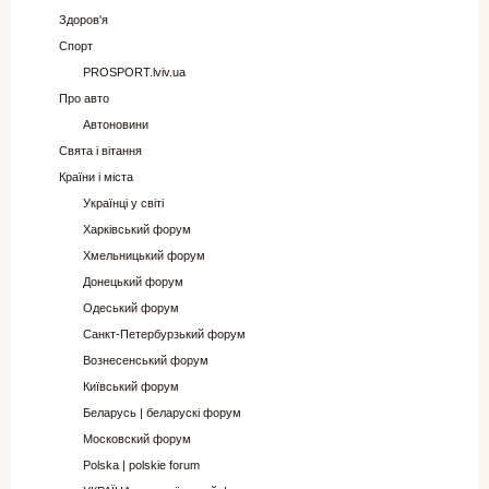
Здоров'я
Спорт
PROSPORT.lviv.ua
Про авто
Автоновини
Свята і вітання
Країни і міста
Українці у світі
Харківський форум
Хмельницький форум
Донецький форум
Одеський форум
Санкт-Петербурзький форум
Вознесенський форум
Київський форум
Беларусь | беларускі форум
Московский форум
Polska | polskie forum