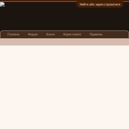
Увійти або зареєструватися
:)
Головна
Форум
Блоги
Користувачі
Правила
Реклама
Посиденьки
Львівські новини