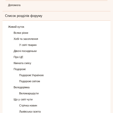
Допомога
Список розділів форуму
Живий куток
Всяке різне
Хобі та захоплення
У світі тварин
Дівочі посиденьки
Про ЦЕ
Кімната сміху
Подорожі
Подорожі Україною
Подорожі світом
Велодоріжка
Веломаршрути
Що у світі чути
Стрічка новин
Львівська газета