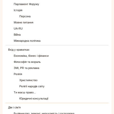
Парламент Форуму
Історія
Персона
Мовне питання
UA-RU
Війна
Міжнародна політика
Вхід у краватках
Економіка, бізнес і фінанси
Філософія та мораль
ЗМІ, PR та реклама
Релігія
Християнство
Релігії народів світу
Ти маєш право...
Юридичні консультації
Дім і сім'я
Будівництво, ремонт, нерухомість і господарка