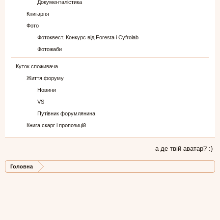
Документалістика
Книгарня
Фото
Фотоквест. Конкурс від Foresta і Cyfrolab
Фотожаби
Куток споживача
Життя форуму
Новини
VS
Путівник форумлянина
Книга скарг і пропозицій
а де твій аватар? :)
Головна