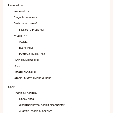
Наше місто
Життя міста
Влада і комуналка
Львів туристичний
Підкажіть туристові
Куди піти?
Афіша
Відпочинок
Ресторанна критика
Львів кримінальний
ОБС
Видатні львів'яни
Історія і видатні місця Львова
Салун
Політика і політики
Євромайдан
Лібертаріанство, теорія лібералізму
Анархія, теорія анархізму