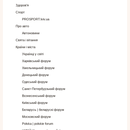
Здоров'я
Спорт
PROSPORT.lviv.ua
Про авто
Автоновини
Свята і вітання
Країни і міста
Українці у світі
Харківський форум
Хмельницький форум
Донецький форум
Одеський форум
Санкт-Петербурзький форум
Вознесенський форум
Київський форум
Беларусь | беларускі форум
Московский форум
Polska | polskie forum