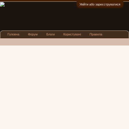
Увійти або зареєструватися
:)
Головна
Форум
Блоги
Користувачі
Правила
Реклама
Посиденьки
Львівські новини