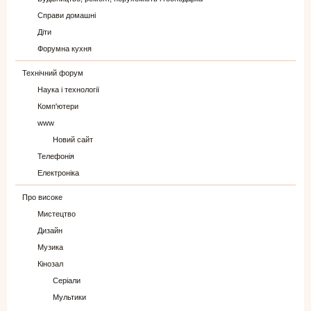
Справи домашні
Діти
Форумна кухня
Технічний форум
Наука і технології
Комп'ютери
www
Новий сайт
Телефонія
Електроніка
Про високе
Мистецтво
Дизайн
Музика
Кінозал
Серіали
Мультики