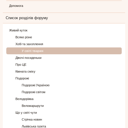
Допомога
Список розділів форуму
Живий куток
Всяке різне
Хобі та захоплення
У світі тварин
Дівочі посиденьки
Про ЦЕ
Кімната сміху
Подорожі
Подорожі Україною
Подорожі світом
Велодоріжка
Веломаршрути
Що у світі чути
Стрічка новин
Львівська газета