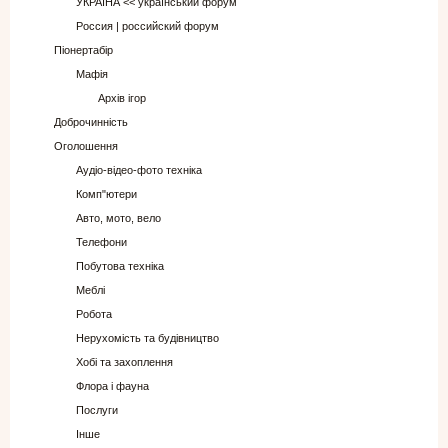
УКРАЇНА << український форум
Россия | российский форум
Піонертабір
Мафія
Архів ігор
Доброчинність
Оголошення
Аудіо-відео-фото техніка
Комп"ютери
Авто, мото, вело
Телефони
Побутова техніка
Меблі
Робота
Нерухомість та будівництво
Хобі та захоплення
Флора і фауна
Послуги
Інше