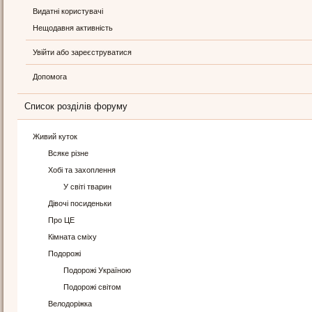
Видатні користувачі
Нещодавня активність
Увійти або зареєструватися
Допомога
Список розділів форуму
Живий куток
Всяке різне
Хобі та захоплення
У світі тварин
Дівочі посиденьки
Про ЦЕ
Кімната сміху
Подорожі
Подорожі Україною
Подорожі світом
Велодоріжка