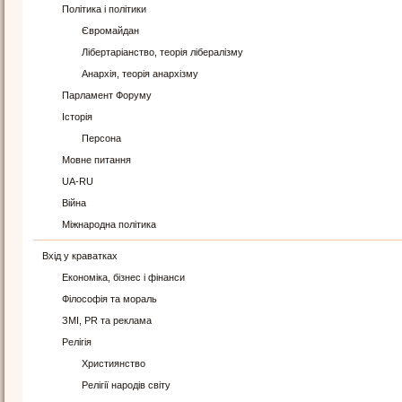
Політика і політики
Євромайдан
Лібертаріанство, теорія лібералізму
Анархія, теорія анархізму
Парламент Форуму
Історія
Персона
Мовне питання
UA-RU
Війна
Міжнародна політика
Вхід у краватках
Економіка, бізнес і фінанси
Філософія та мораль
ЗМІ, PR та реклама
Релігія
Християнство
Релігії народів світу