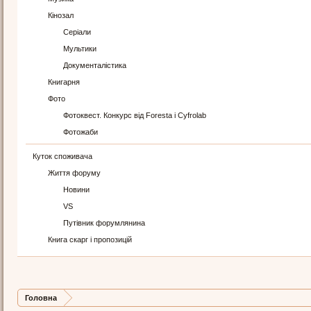
Кінозал
Серіали
Мультики
Документалістика
Книгарня
Фото
Фотоквест. Конкурс від Foresta і Cyfrolab
Фотожаби
Куток споживача
Життя форуму
Новини
VS
Путівник форумлянина
Книга скарг і пропозицій
Головна