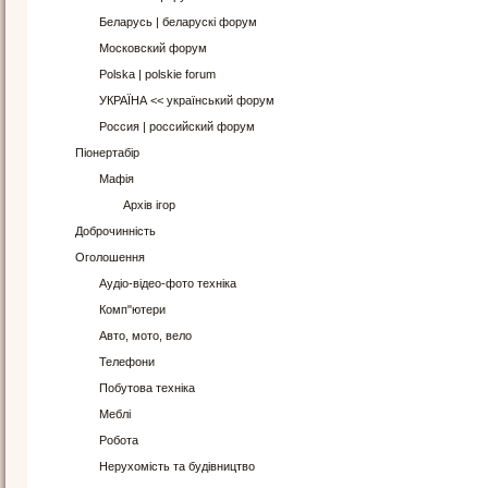
Беларусь | беларускі форум
Московский форум
Polska | polskie forum
УКРАЇНА << український форум
Россия | российский форум
Піонертабір
Мафія
Архів ігор
Доброчинність
Оголошення
Аудіо-відео-фото техніка
Комп"ютери
Авто, мото, вело
Телефони
Побутова техніка
Меблі
Робота
Нерухомість та будівництво