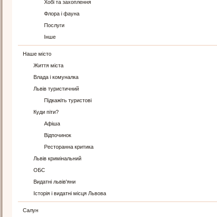
Хобі та захоплення
Флора і фауна
Послуги
Інше
Наше місто
Життя міста
Влада і комуналка
Львів туристичний
Підкажіть туристові
Куди піти?
Афіша
Відпочинок
Ресторанна критика
Львів кримінальний
ОБС
Видатні львів'яни
Історія і видатні місця Львова
Салун