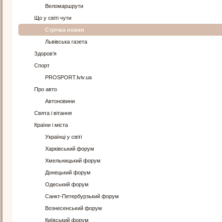
Веломаршрути
Що у світі чути
Стрічка новин
Львівська газета
Здоров'я
Спорт
PROSPORT.lviv.ua
Про авто
Автоновини
Свята і вітання
Країни і міста
Українці у світі
Харківський форум
Хмельницький форум
Донецький форум
Одеський форум
Санкт-Петербурзький форум
Вознесенський форум
Київський форум