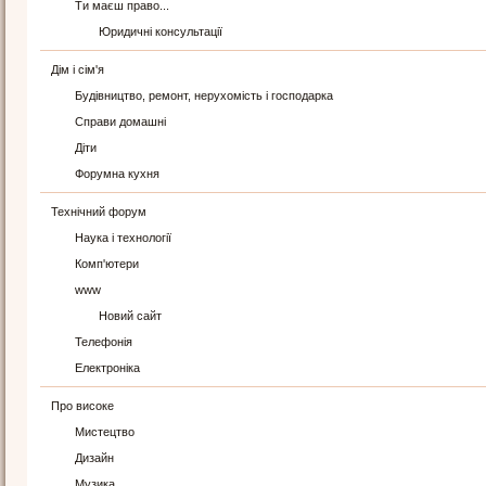
Ти маєш право...
Юридичні консультації
Дім і сім'я
Будівництво, ремонт, нерухомість і господарка
Справи домашні
Діти
Форумна кухня
Технічний форум
Наука і технології
Комп'ютери
www
Новий сайт
Телефонія
Електроніка
Про високе
Мистецтво
Дизайн
Музика