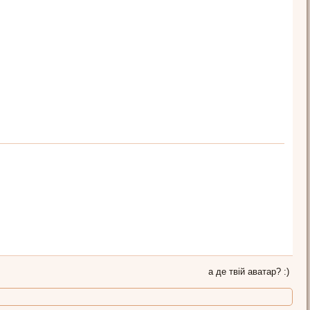
а де твій аватар? :)