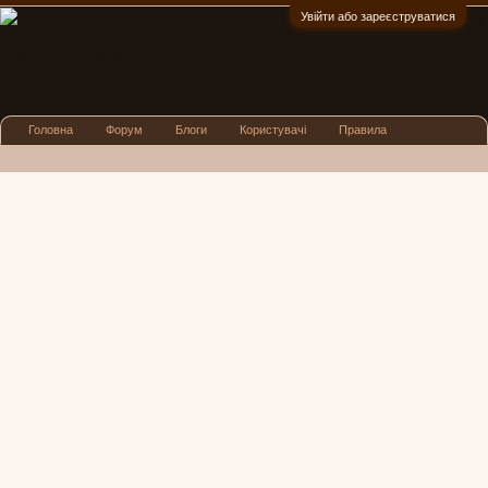
Увійти або зареєструватися
:)
Головна
Форум
Блоги
Користувачі
Правила
Реклама
Посиденьки
Львівські новини