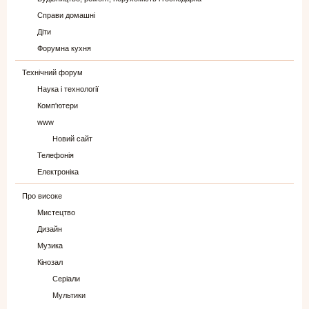
Справи домашні
Діти
Форумна кухня
Технічний форум
Наука і технології
Комп'ютери
www
Новий сайт
Телефонія
Електроніка
Про високе
Мистецтво
Дизайн
Музика
Кінозал
Серіали
Мультики