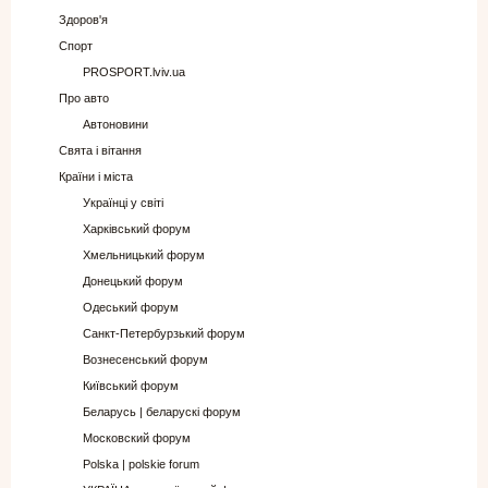
Здоров'я
Спорт
PROSPORT.lviv.ua
Про авто
Автоновини
Свята і вітання
Країни і міста
Українці у світі
Харківський форум
Хмельницький форум
Донецький форум
Одеський форум
Санкт-Петербурзький форум
Вознесенський форум
Київський форум
Беларусь | беларускі форум
Московский форум
Polska | polskie forum