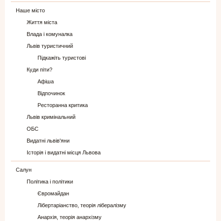
Наше місто
Життя міста
Влада і комуналка
Львів туристичний
Підкажіть туристові
Куди піти?
Афіша
Відпочинок
Ресторанна критика
Львів кримінальний
ОБС
Видатні львів'яни
Історія і видатні місця Львова
Салун
Політика і політики
Євромайдан
Лібертаріанство, теорія лібералізму
Анархія, теорія анархізму