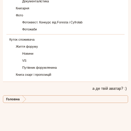
Документалістика
Книгарня
Фото
Фотоквест. Конкурс від Foresta і Cyfrolab
Фотожаби
Куток споживача
Життя форуму
Новини
VS
Путівник форумлянина
Книга скарг і пропозицій
а де твій аватар? :)
Головна