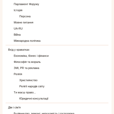
Парламент Форуму
Історія
Персона
Мовне питання
UA-RU
Війна
Міжнародна політика
Вхід у краватках
Економіка, бізнес і фінанси
Філософія та мораль
ЗМІ, PR та реклама
Релігія
Християнство
Релігії народів світу
Ти маєш право...
Юридичні консультації
Дім і сім'я
Будівництво, ремонт, нерухомість і господарка