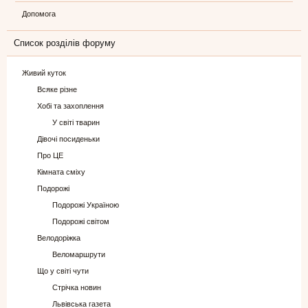
Допомога
Список розділів форуму
Живий куток
Всяке різне
Хобі та захоплення
У світі тварин
Дівочі посиденьки
Про ЦЕ
Кімната сміху
Подорожі
Подорожі Україною
Подорожі світом
Велодоріжка
Веломаршрути
Що у світі чути
Стрічка новин
Львівська газета