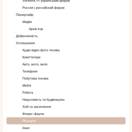
УКРАЇНА << український форум
Россия | российский форум
Піонертабір
Мафія
Архів ігор
Доброчинність
Оголошення
Аудіо-відео-фото техніка
Комп"ютери
Авто, мото, вело
Телефони
Побутова техніка
Меблі
Робота
Нерухомість та будівництво
Хобі та захоплення
Флора і фауна
Послуги
Інше