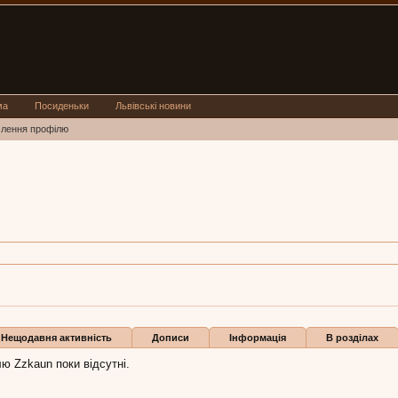
ма
Посиденьки
Львівські новини
млення профілю
,
з
Львів
n:
13 вер 2018
Нещодавня активність
Дописи
Інформація
В розділах
ю Zzkaun поки відсутні.