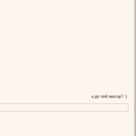
а де твій аватар? :)