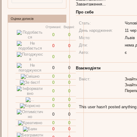
Завантаження...
Про себе
Оцінки дописів
Стать:
Чолов
Отримані:
Видані:
День народження:
11 чер
0
0
Місто:
Львів
Діти:
нема д
0
0
Авто:
є
0
0
0
0
Взаємодіяти
0
0
Вміст:
Знайти
0
0
Знайти
Переп
0
0
0
0
0
0
This user hasn't posted anything
0
0
0
0
0
0