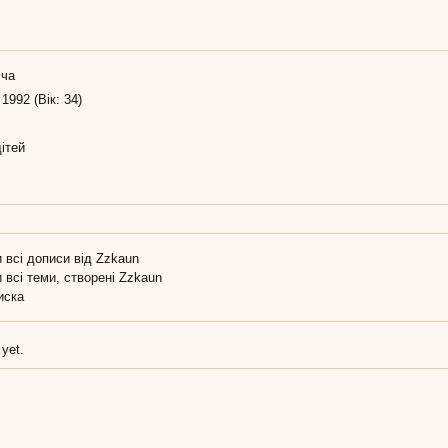
іча
 1992 (Вік: 34)
ітей
 всі дописи від Zzkaun
 всі теми, створені Zzkaun
иска
 yet.