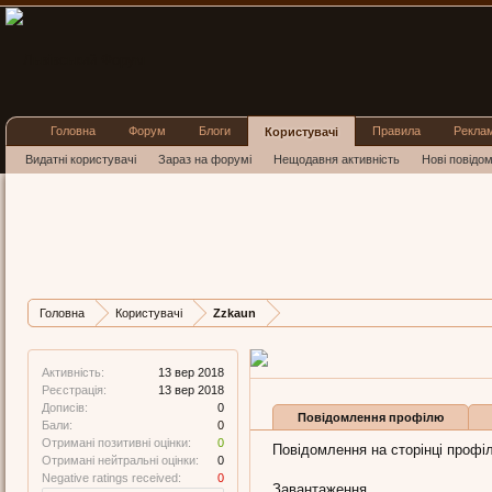
Головна
Форум
Блоги
Правила
Рекла
Користувачі
Видатні користувачі
Зараз на форумі
Нещодавня активність
Нові повідо
Zzkaun
New Member
, Чоловіча, 34
Остання активність Zzkau
Дописів
Карма
Бали
Головна
Користувачі
Zzkaun
0
0
0
Активність:
13 вер 2018
Реєстрація:
13 вер 2018
Дописів:
0
Повідомлення профілю
Бали:
0
Отримані позитивні оцінки:
0
Повідомлення на сторінці профіл
Отримані нейтральні оцінки:
0
Negative ratings received:
0
Завантаження...