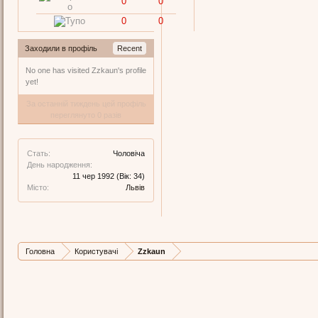
0
0
0
0
Заходили в профіль
Recent
No one has visited Zzkaun's profile
yet!
За останній тиждень цей профіль
переглянуто 0 разів
Стать:
Чоловіча
День народження:
11 чер 1992
(Вік: 34)
Місто:
Львів
Головна
Користувачі
Zzkaun