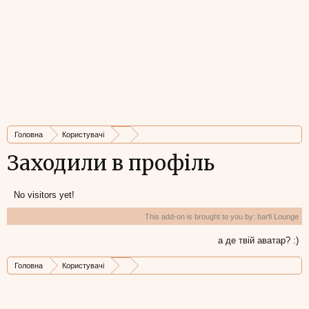
Головна
Користувачі
Заходили в профіль
No visitors yet!
This add-on is brought to you by:
barfi Lounge
а де твій аватар? :)
Головна
Користувачі