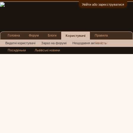
Увійти або зареєструватися
:)
Головна
Форум
Блоги
Правила
Користувачі
Реклама
Видатні користувачі
Зараз на форумі
Нещодавня активність
Посиденьки
Львівські новини
Нові повідомлення профілю