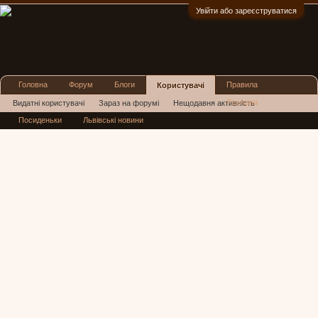
Увійти або зареєструватися
:)
Головна
Форум
Блоги
Правила
Користувачі
Реклама
Видатні користувачі
Зараз на форумі
Нещодавня активність
Посиденьки
Львівські новини
Нові повідомлення профілю