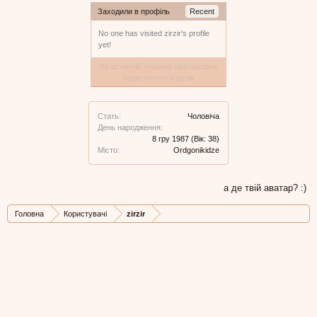
Заходили в профіль
Recent
No one has visited zirzir's profile
yet!
За останній тиждень цей профіль
переглянуто 0 разів
Стать:
Чоловіча
День народження:
8 гру 1987
(Вік: 38)
Місто:
Ordgonikidze
а де твій аватар? :)
Головна
Користувачі
zirzir