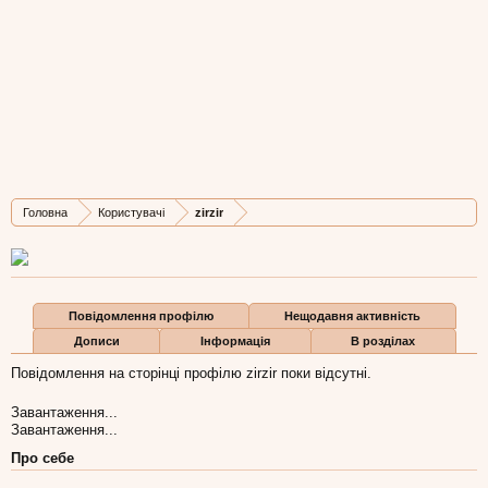
zirzir
New Member
, Чоловіча, 38,
з
Ordgonikidze
Остання активність zirzir:
2 гру 2015
Дописів
Карма
Бали
Головна
Користувачі
zirzir
0
0
1
Повідомлення профілю
Нещодавня активність
Дописи
Інформація
В розділах
Повідомлення на сторінці профілю zirzir поки відсутні.
Завантаження...
Завантаження...
Про себе