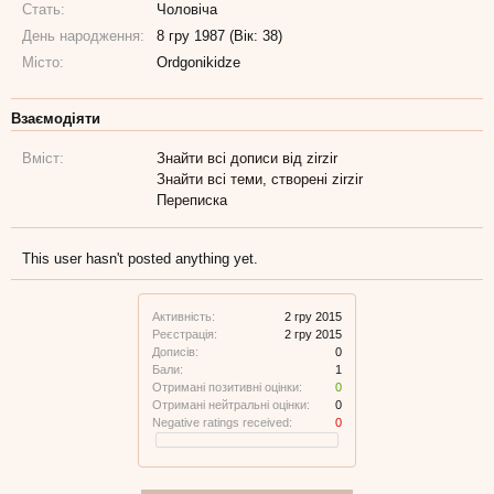
Стать:
Чоловіча
День народження:
8 гру 1987 (Вік: 38)
Місто:
Ordgonikidze
Взаємодіяти
Вміст:
Знайти всі дописи від zirzir
Знайти всі теми, створені zirzir
Переписка
This user hasn't posted anything yet.
Активність:
2 гру 2015
Реєстрація:
2 гру 2015
Дописів:
0
Бали:
1
Отримані позитивні оцінки:
0
Отримані нейтральні оцінки:
0
Negative ratings received:
0