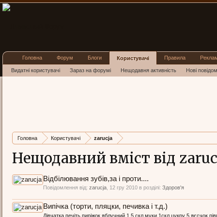
Головна
Форум
Блоги
Правила
Рекла
Користувачі
Видатні користувачі
Зараз на форумі
Нещодавня активність
Нові повідо
Головна
Користувачі
zarucja
Нещодавний вміст від zaruc
Відбілювання зубів,за і проти....
Повідомлення від:
zarucja
,
12 гру 2010
в розділі:
Здоров'я
Випічка (торти, пляцки, печивка і т.д.)
Дівчатка,печіть пиріжок яблучний 1,5 скл муки 1скл цукру 5 яєсчок пі