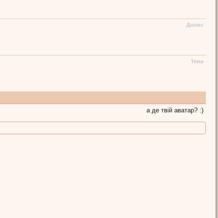
Допис
Тема
а де твій аватар? :)