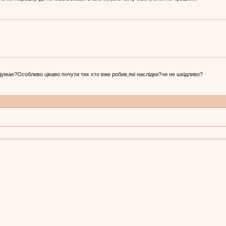
 думае?Особливо цікаво почути тих хто вже робив,які наслідки?чи не шкідливо?