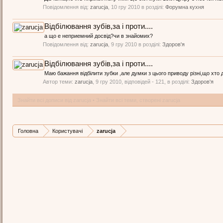
Повідомлення від:
zarucja
,
10 гру 2010
в розділі:
Форумна кухня
Відбілювання зубів,за і проти....
а що е неприемний досвід?чи в знайомих?
Повідомлення від:
zarucja
,
9 гру 2010
в розділі:
Здоров'я
Відбілювання зубів,за і проти....
Маю бажання відбілити зубки ,але думки з цього приводу різні,що хто
Автор теми:
zarucja
,
9 гру 2010
, відповідей - 121, в розділі:
Здоров'я
Знайти всі дописи від zarucja
Знайти всі теми, створені zarucja
Головна
Користувачі
zarucja