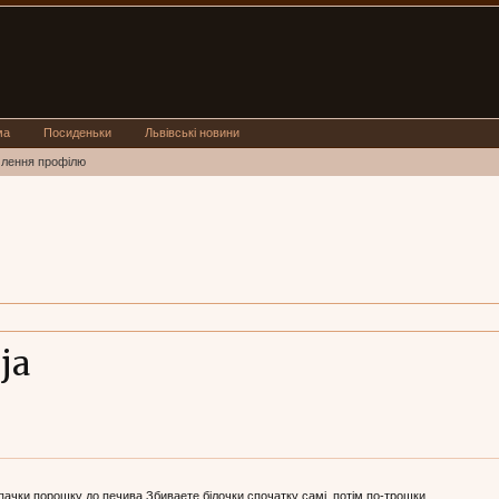
ма
Посиденьки
Львівські новини
млення профілю
ja
впачки порошку до печива Збиваете білочки,спочатку самі ,потім по-трошки...