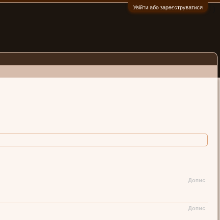
Увійти або зареєструватися
:)
Допис
Допис