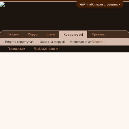
Увійти або зареєструватися
:)
Головна
Форум
Блоги
Правила
Користувачі
Реклама
Видатні користувачі
Зараз на форумі
Нещодавня активність
Посиденьки
Львівські новини
Нові повідомлення профілю