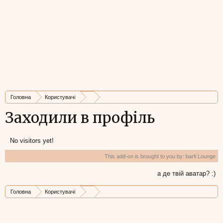
Головна
Користувачі
Заходили в профіль
No visitors yet!
This add-on is brought to you by:
barfi Lounge
а де твій аватар? :)
Головна
Користувачі