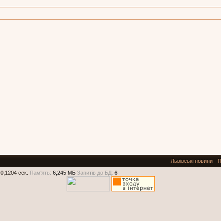
Львівські новини
П
0,1204 сек.
Пам'ять:
6,245 МБ
Запитів до БД:
6