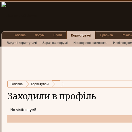
Головна
Форум
Блоги
Правила
Рекла
Користувачі
Видатні користувачі
Зараз на форумі
Нещодавня активність
Нові повідо
Головна
Користувачі
Заходили в профіль
No visitors yet!