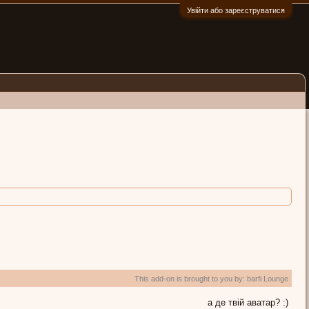
Увійти або зареєструватися
:)
This add-on is brought to you by:
barfi Lounge
а де твій аватар? :)