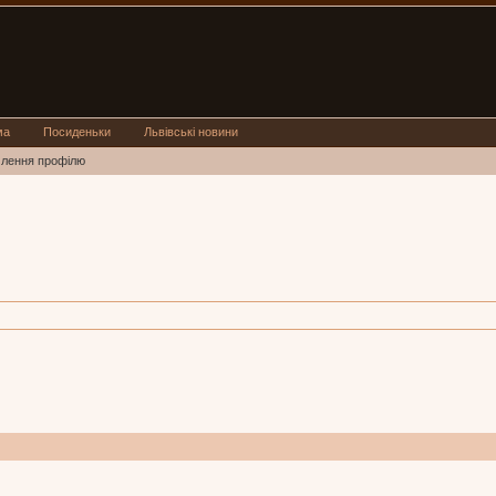
ма
Посиденьки
Львівські новини
млення профілю