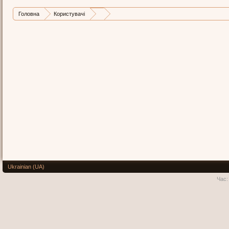
Головна
Користувачі
Ukrainian (UA)
Час: