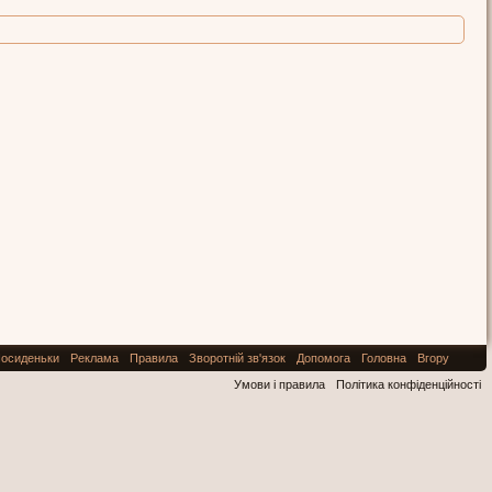
осиденьки
Реклама
Правила
Зворотній зв'язок
Допомога
Головна
Вгору
Умови і правила
Політика конфіденційності