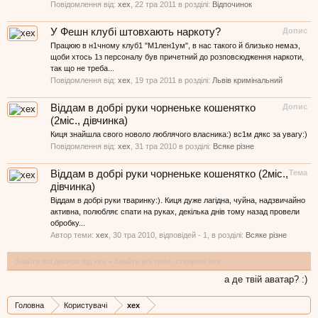
Повідомлення від:
xex
,
22 тра 2011
в розділі:
Відпочинок
У Фешн клубі штовхають наркоту?
Допис
Працюю в н1чному клуб1 "М1лен1ум", в нас такого й близько немаэ,
щоби хтось 1з персоналу був причетний до розповсюдження наркоти,
так що не треба...
Повідомлення від:
xex
,
19 тра 2011
в розділі:
Львів кримінальний
Віддам в добрі руки чорненьке кошенятко
Допис
(2міс., дівчинка)
Киця знайшла свого новоло люблячого власника:) вс1м дякс за увагу:)
Повідомлення від:
xex
,
31 тра 2010
в розділі:
Всяке різне
Віддам в добрі руки чорненьке кошенятко (2міс.,
Тема
дівчинка)
Віддам в добрі руки тваринку:). Киця дуже лагідна, чуйна, надзвичайно
активна, полюбляє спати на руках, декілька днів тому назад провели
обробку...
Автор теми:
xex
,
30 тра 2010
, відповідей - 1, в розділі:
Всяке різне
Знайти всі дописи від xex
Знайти всі теми, створені xex
а де твій аватар? :)
Головна
Користувачі
xex