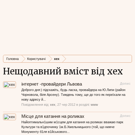
Головна
Користувачі
xex
Нещодавний вміст від xex
інтернет -провайдери Львова
Допис
Доброго дня:) підскажіть, будь ласка, провайдера на Ю.Липи (район
Чорновола, біля Арсену). Тиждень тому, ще до того як переїхали на
нову адресу й...
Повідомлення від:
xex
,
27 чер 2012
в розділі:
www
Місце для катання на роликах
Допис
Найоптимальн1шим м1сцем для катання на роликах вважаю парк
Культури та в1дпочинку 1м.Б.Хмельницького (той, що нижче
Монументу б1ля в1йськового...