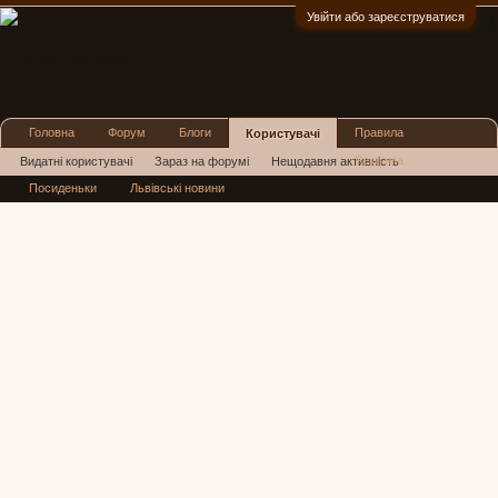
Увійти або зареєструватися
:)
Головна
Форум
Блоги
Правила
Користувачі
Реклама
Видатні користувачі
Зараз на форумі
Нещодавня активність
Посиденьки
Львівські новини
Нові повідомлення профілю