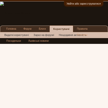
Увійти або зареєструватися
:)
Головна
Форум
Блоги
Правила
Користувачі
Реклама
Видатні користувачі
Зараз на форумі
Нещодавня активність
Посиденьки
Львівські новини
Нові повідомлення профілю