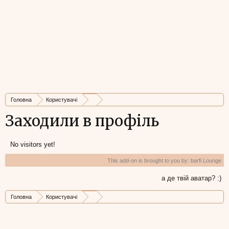
Головна
Користувачі
Заходили в профіль
No visitors yet!
This add-on is brought to you by:
barfi Lounge
а де твій аватар? :)
Головна
Користувачі