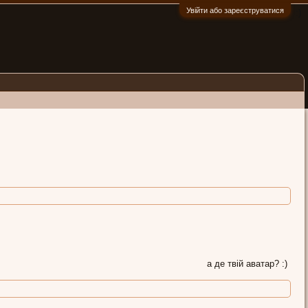
Увійти або зареєструватися
:)
а де твій аватар? :)