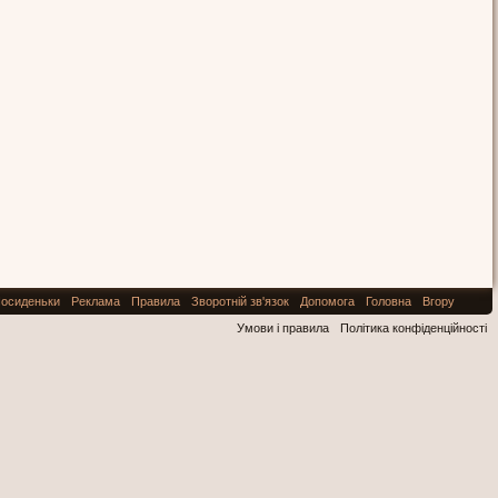
осиденьки
Реклама
Правила
Зворотній зв'язок
Допомога
Головна
Вгору
Умови і правила
Політика конфіденційності