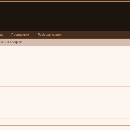
ма
Посиденьки
Львівські новини
млення профілю