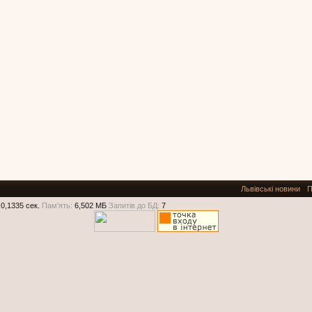
Львівські новини
П
0,1335 сек.
Пам'ять:
6,502 МБ
Запитів до БД:
7