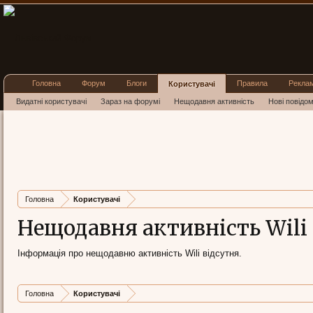
Головна
Форум
Блоги
Правила
Рекла
Користувачі
Видатні користувачі
Зараз на форумі
Нещодавня активність
Нові повідо
Головна
Користувачі
Нещодавня активність Wili
Інформація про нещодавню активність Wili відсутня.
Головна
Користувачі