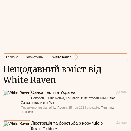
Головна
Користувачі
White Raven
Нещодавний вміст від
White Raven
Саакашвілі та Україна
Допис
Соболев, Семенченко, Ташбаев. И их сторонники. Плюс
Саакашвили и его Рух.
Повідомлення від:
White Raven
,
15 чер 2018
в розділі:
Політика і
політики
Люстрація та боротьба з корупцією
Допис
Rustam Tashbaev