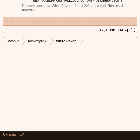
http://youtu.be/R85mFZL2pJQ Вот она - реальная работа!
Повідомлення від:
White Raven
,
11 чер 2014
в розділі:
Політика і
політики
Знайти всі дописи від White Raven
Знайти всі теми, створені White Raven
а де твій аватар? :)
Головна
Користувачі
White Raven
Ukrainian (UA)