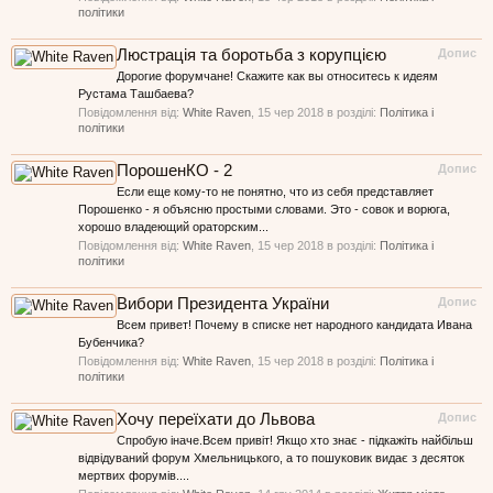
політики
Люстрація та боротьба з корупцією
Допис
Дорогие форумчане! Скажите как вы относитесь к идеям
Рустама Ташбаева?
Повідомлення від:
White Raven
,
15 чер 2018
в розділі:
Політика і
політики
ПорошенКО - 2
Допис
Если еще кому-то не понятно, что из себя представляет
Порошенко - я объясню простыми словами. Это - совок и ворюга,
хорошо владеющий ораторским...
Повідомлення від:
White Raven
,
15 чер 2018
в розділі:
Політика і
політики
Вибори Президента України
Допис
Всем привет! Почему в списке нет народного кандидата Ивана
Бубенчика?
Повідомлення від:
White Raven
,
15 чер 2018
в розділі:
Політика і
політики
Хочу переїхати до Львова
Допис
Спробую іначе.Всем привіт! Якщо хто знає - підкажіть найбільш
відвідуваний форум Хмельницького, а то пошуковик видає з десяток
мертвих форумів....