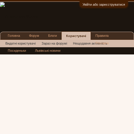
Увійти або зареєструватися
:)
Головна
Форум
Блоги
Правила
Користувачі
Реклама
Видатні користувачі
Зараз на форумі
Нещодавня активність
Посиденьки
Львівські новини
Нові повідомлення профілю