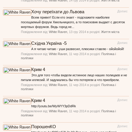
Повідомлення від:
White Raven
,
14 гру 2014
в розділі:
Життя міста
Хочу переїхати до Львова
Допис
Всем привет! Если кто знает - подскажите наиболее
посещаемый форум Хмельницкого, а то поисковик выдает с десяток
мертвых форумов. Ведь город не...
Повідомлення від:
White Raven
,
13 гру 2014
в розділі:
Життя міста
Східна Україна -5
Допис
А я читаю читаю - уши развесил, плюсики ставлю - ойойойой!
Повідомлення від:
White Raven
,
11 чер 2014
в розділі:
Політика і
політики
Крим 4
Допис
Это для того чтобы видели истинное лицо наших полицаев и не
питали иллюзий. И задумались бы что потеряли а что приобрели.
Повідомлення від:
White Raven
,
11 чер 2014
в розділі:
Політика і
політики
Крим 4
Допис
http://youtu.be/WyWYY3pDdRk
Повідомлення від:
White Raven
,
11 чер 2014
в розділі:
Політика і
політики
ПорошенКО
Допис