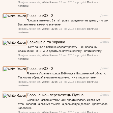
Повідомлення від:
White Raven
,
15 чер 2018
в розділі:
Політика і
політики
ПорошенКО - 2
Допис
Профиль изменил. За 'ты' прошу прощения - не думал, что для
Вас это имеет какое-то значение.
Повідомлення від:
White Raven
,
15 чер 2018
в розділі:
Політика і
політики
Саакашвілі та Україна
Допис
Никто за нас с вами не сделает работу - ни Европа, ни
Саакашвили ни США. А делать ее похоже некому - почти некому.
Повідомлення від:
White Raven
,
15 чер 2018
в розділі:
Політика і
політики
ПорошенКО - 2
Допис
Я живу в Украине с конца 2016 года в Николаевской области.
Так что не обращай внимание на личности - а пиши по теме.
Повідомлення від:
White Raven
,
15 чер 2018
в розділі:
Політика і
політики
Порошенко - переможець Путіна
Допис
Смешное название темы! Они просто коллеги из разных
стран.Говорят на разных языках - а дело общее делают - грабят свое
население.
Повідомлення від:
White Raven
,
15 чер 2018
в розділі:
Політика і