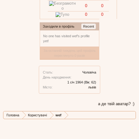
0
0
0
0
Заходили в профіль
Recent
No one has visited wef's profile
yet!
За останній тиждень цей профіль
переглянуто 0 разів
Стать:
Чоловіча
День народження:
1 січ 1964
(Вік: 62)
Місто:
львів
а де твій аватар? :)
Головна
Користувачі
wef