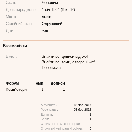
Стать:
Чоловіча
День народження:
1 січ 1964 (Вік: 62)
Місто:
львів
Сімейний стан:
Одружений
Діти:
син
Взаємодіяти
Вміст:
Знайти всі дописи від wef
Знайти всі теми, створені wef
Переписка
Форум
Теми
Дописи
Комп'ютери
1
1
Активність:
18 чер 2017
Реєстрація:
25 бер 2016
Дописів:
1
Бали:
1
Отримані позитивні оцінки:
0
Отримані нейтральні оцінки:
0