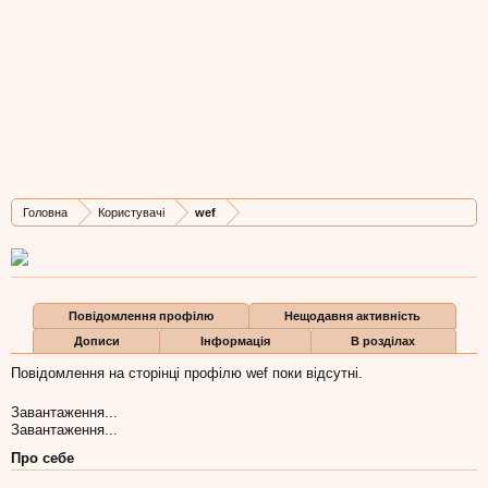
wef
New Member
, Чоловіча, 62,
з
львів
Остання активність wef:
18 чер 2017
Дописів
Карма
Бали
Головна
Користувачі
wef
1
0
1
Повідомлення профілю
Нещодавня активність
Дописи
Інформація
В розділах
Повідомлення на сторінці профілю wef поки відсутні.
Завантаження...
Завантаження...
Про себе