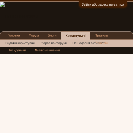
Увійти або зареєструватися
:)
Головна
Форум
Блоги
Правила
Користувачі
Реклама
Видатні користувачі
Зараз на форумі
Нещодавня активність
Посиденьки
Львівські новини
Нові повідомлення профілю