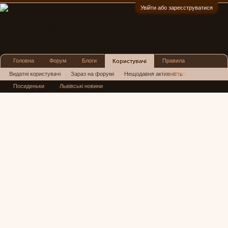
Увійти або зареєструватися
:)
Головна
Форум
Блоги
Правила
Користувачі
Реклама
Видатні користувачі
Зараз на форумі
Нещодавня активність
Посиденьки
Львівські новини
Нові повідомлення профілю