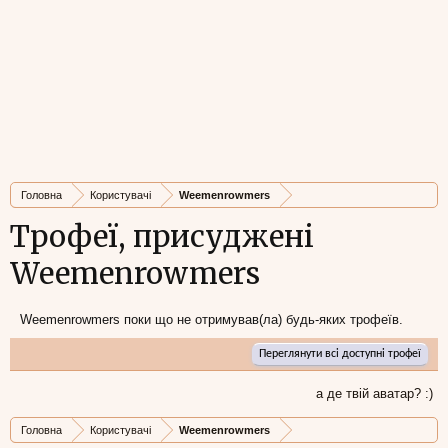
Головна
Користувачі
Weemenrowmers
Трофеї, присуджені
Weemenrowmers
Weemenrowmers поки що не отримував(ла) будь-яких трофеїв.
Переглянути всі доступні трофеї
а де твій аватар? :)
Головна
Користувачі
Weemenrowmers