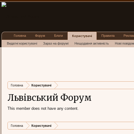
Головна
Форум
Блоги
Правила
Рекла
Користувачі
Видатні користувачі
Зараз на форумі
Нещодавня активність
Нові повідо
Головна
Користувачі
Львівський Форум
This member does not have any content.
Головна
Користувачі