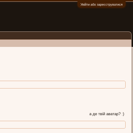
Увійти або зареєструватися
:)
а де твій аватар? :)