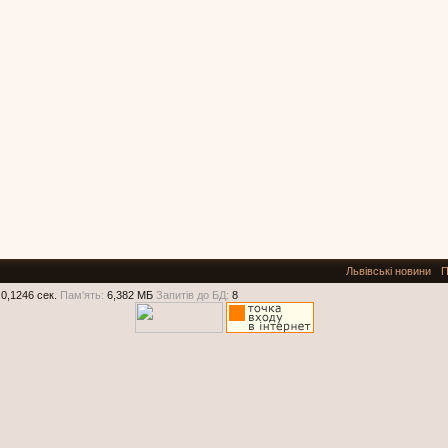
Львівські новини
П
0,1246 сек.
Пам'ять:
6,382 МБ
Запитів до БД:
8