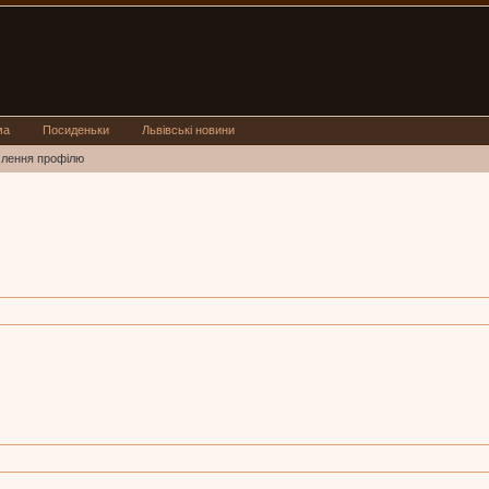
ма
Посиденьки
Львівські новини
млення профілю