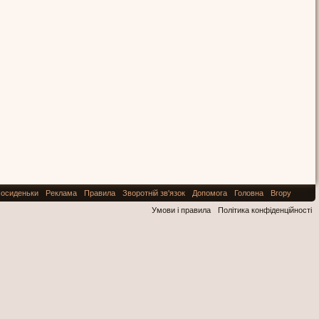
осиденьки
Реклама
Правила
Зворотній зв'язок
Допомога
Головна
Вгору
Умови і правила
Політика конфіденційності