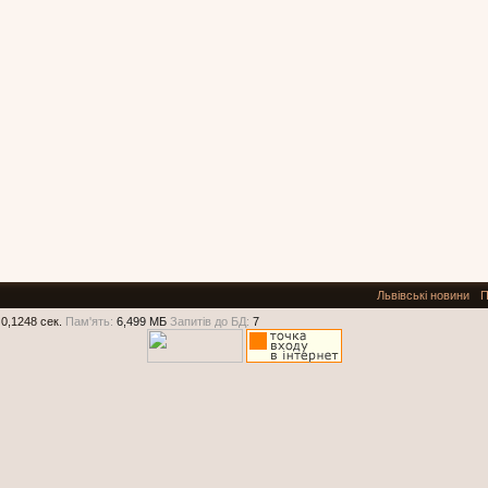
Львівські новини
П
0,1248 сек.
Пам'ять:
6,499 МБ
Запитів до БД:
7