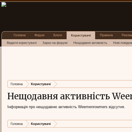
Головна
Форум
Блоги
Правила
Рекла
Користувачі
Видатні користувачі
Зараз на форумі
Нещодавня активність
Нові повідо
Головна
Користувачі
Нещодавня активність We
Інформація про нещодавню активність Weemenrowmers відсутня.
Головна
Користувачі