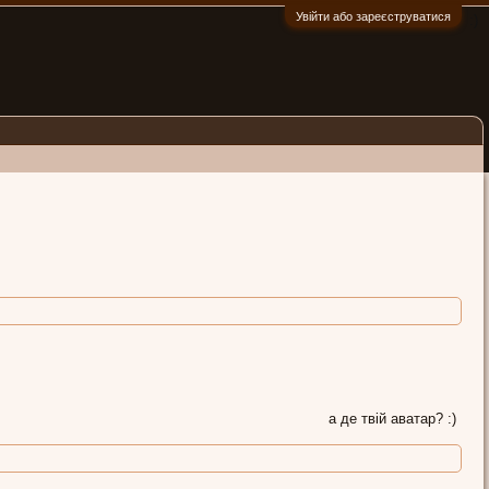
Увійти або зареєструватися
:)
а де твій аватар? :)