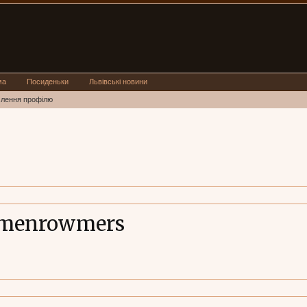
ма
Посиденьки
Львівські новини
млення профілю
emenrowmers