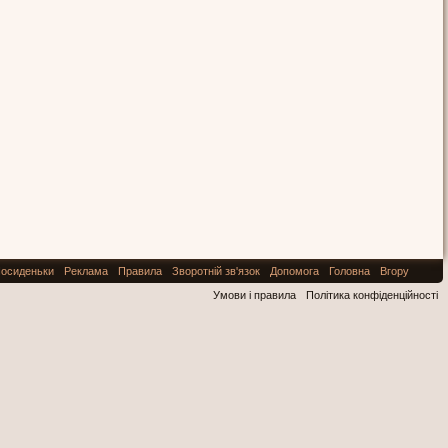
осиденьки
Реклама
Правила
Зворотній зв'язок
Допомога
Головна
Вгору
Умови і правила
Політика конфіденційності