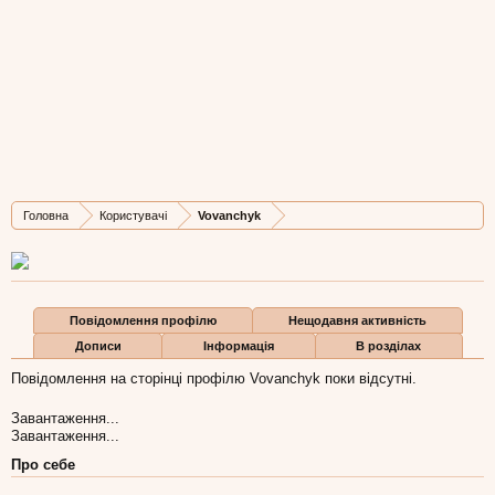
Vovanchyk
New Member
, Чоловіча, 52,
з
Львів
Остання активність Vovanchyk:
19 вер 2016
Дописів
Карма
Бали
Головна
Користувачі
Vovanchyk
0
0
0
Повідомлення профілю
Нещодавня активність
Дописи
Інформація
В розділах
Повідомлення на сторінці профілю Vovanchyk поки відсутні.
Завантаження...
Завантаження...
Про себе