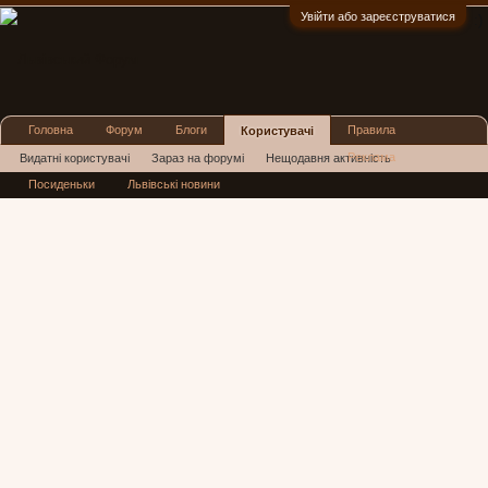
Увійти або зареєструватися
:)
Головна
Форум
Блоги
Правила
Користувачі
Реклама
Видатні користувачі
Зараз на форумі
Нещодавня активність
Посиденьки
Львівські новини
Нові повідомлення профілю