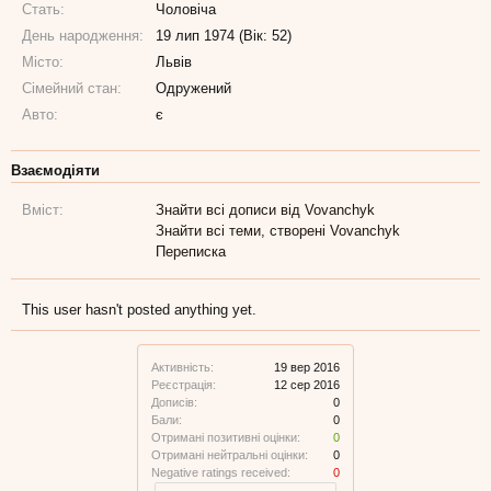
Стать:
Чоловіча
День народження:
19 лип 1974 (Вік: 52)
Місто:
Львів
Сімейний стан:
Одружений
Авто:
є
Взаємодіяти
Вміст:
Знайти всі дописи від Vovanchyk
Знайти всі теми, створені Vovanchyk
Переписка
This user hasn't posted anything yet.
Активність:
19 вер 2016
Реєстрація:
12 сер 2016
Дописів:
0
Бали:
0
Отримані позитивні оцінки:
0
Отримані нейтральні оцінки:
0
Negative ratings received:
0