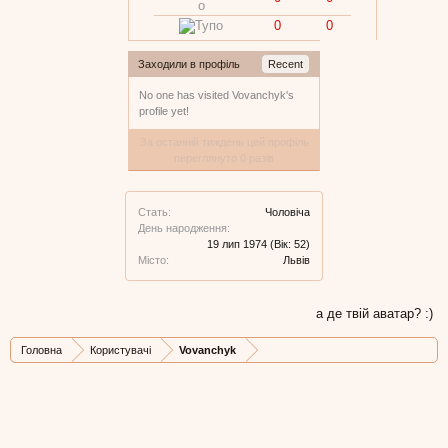
0
0
Заходили в профіль
Recent
No one has visited Vovanchyk's
profile yet!
За останній тиждень цей профіль
переглянуто 0 разів
Стать:
Чоловіча
День народження:
19 лип 1974
(Вік: 52)
Місто:
Львів
а де твій аватар? :)
Головна
Користувачі
Vovanchyk