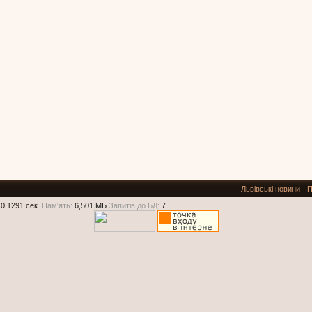
Львівські новини
П
0,1291 сек.
Пам'ять:
6,501 МБ
Запитів до БД:
7