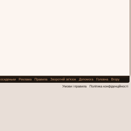
осиденьки
Реклама
Правила
Зворотній зв'язок
Допомога
Головна
Вгору
Умови і правила
Політика конфіденційності