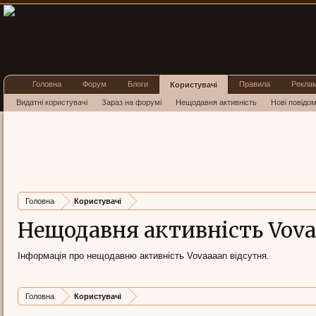
Головна
Форум
Блоги
Правила
Рекла
Користувачі
Видатні користувачі
Зараз на форумі
Нещодавня активність
Нові повідо
Головна
Користувачі
Нещодавня активність Vov
Інформація про нещодавню активність Vovaaaan відсутня.
Головна
Користувачі