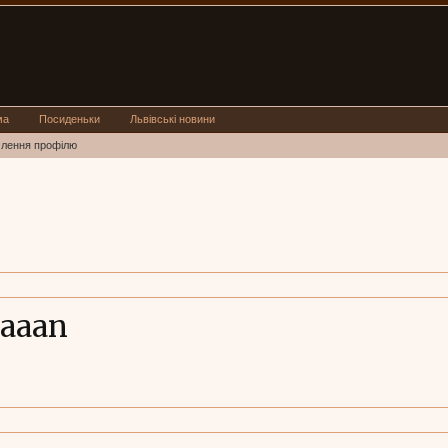
ма
Посиденьки
Львівські новини
млення профілю
aaaan