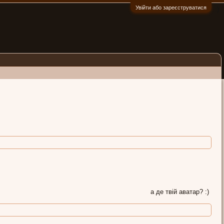
Увійти або зареєструватися
:)
а де твій аватар? :)