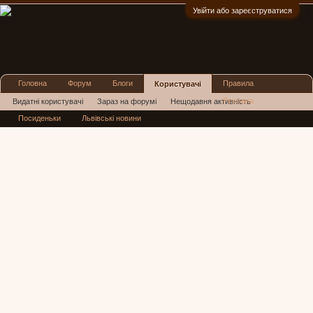
Увійти або зареєструватися
:)
Головна
Форум
Блоги
Правила
Користувачі
Реклама
Видатні користувачі
Зараз на форумі
Нещодавня активність
Посиденьки
Львівські новини
Нові повідомлення профілю