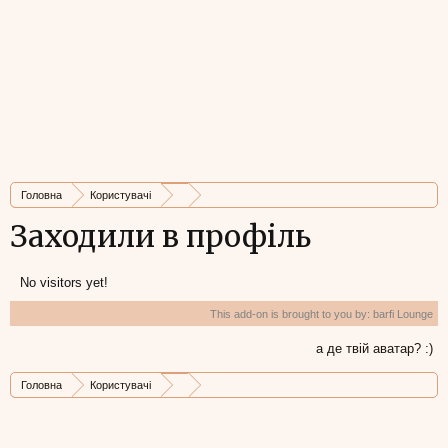
Головна
Користувачі
Заходили в профіль
No visitors yet!
This add-on is brought to you by:
barfi Lounge
а де твій аватар? :)
Головна
Користувачі