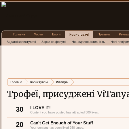
Головна
Форум
Блоги
Правила
Рекла
Користувачі
Видатні користувачі
Зараз на форумі
Нещодавня активність
Нові повідо
Головна
Користувачі
ViTanya
Трофеї, присуджені ViTany
30
I LOVE IT!
Content you have posted has attracted 500 likes.
20
Can't Get Enough of Your Stuff
Your content has been liked 250 times.