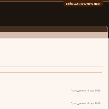
Увійти або зареєструватися
:)
Присуджено:
8 сер 2018
Присуджено:
8 сер 2018