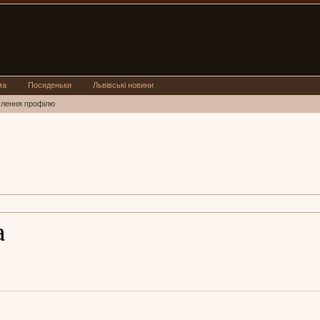
ма
Посиденьки
Львівські новини
млення профілю
a