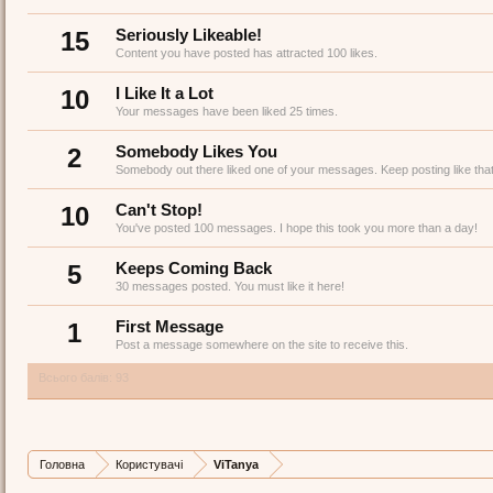
15
Seriously Likeable!
Content you have posted has attracted 100 likes.
10
I Like It a Lot
Your messages have been liked 25 times.
2
Somebody Likes You
Somebody out there liked one of your messages. Keep posting like that
10
Can't Stop!
You've posted 100 messages. I hope this took you more than a day!
5
Keeps Coming Back
30 messages posted. You must like it here!
1
First Message
Post a message somewhere on the site to receive this.
Всього балів: 93
Головна
Користувачі
ViTanya