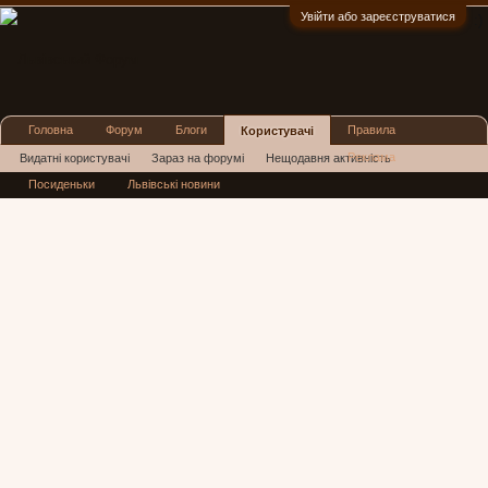
Увійти або зареєструватися
:)
Головна
Форум
Блоги
Правила
Користувачі
Реклама
Видатні користувачі
Зараз на форумі
Нещодавня активність
Посиденьки
Львівські новини
Нові повідомлення профілю