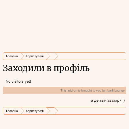
Головна
Користувачі
Заходили в профіль
No visitors yet!
This add-on is brought to you by:
barfi Lounge
а де твій аватар? :)
Головна
Користувачі