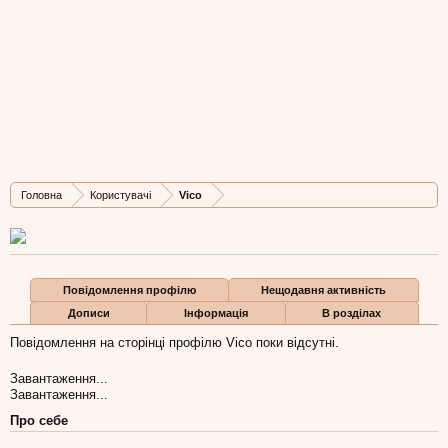
Vico
New Member
, Жіноча, 36,
з
Біла Церква
Остання активність Vico:
29 гру 2017
Дописів
Карма
Бали
Головна
Користувачі
Vico
2
0
1
Повідомлення профілю
Нещодавня активність
Дописи
Інформація
В розділах
Повідомлення на сторінці профілю Vico поки відсутні.
Завантаження...
Завантаження...
Про себе