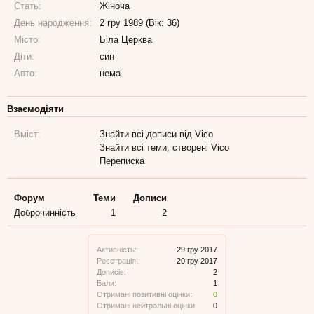
Стать:
Жіноча
День народження:
2 гру 1989 (Вік: 36)
Місто:
Біла Церква
Діти:
син
Авто:
нема
Взаємодіяти
Вміст:
Знайти всі дописи від Vico
Знайти всі теми, створені Vico
Переписка
Форум
Теми
Дописи
Доброчинність
1
2
Активність:
29 гру 2017
Реєстрація:
20 гру 2017
Дописів:
2
Бали:
1
Отримані позитивні оцінки:
0
Отримані нейтральні оцінки:
0