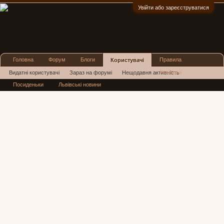
Увійти або зареєструватися
:)
Головна
Форум
Блоги
Правила
Користувачі
Реклама
Видатні користувачі
Зараз на форумі
Нещодавня активність
Посиденьки
Львівські новини
Нові повідомлення профілю