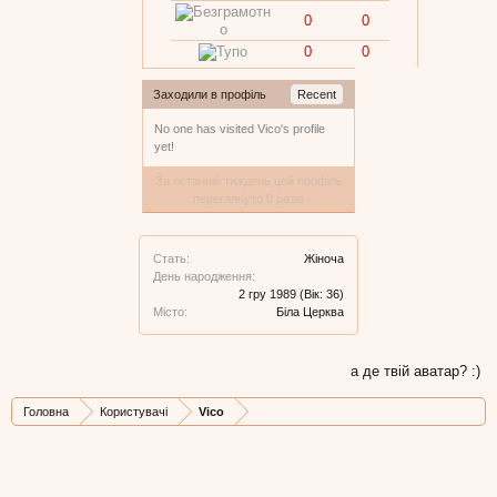
0
0
0
0
Заходили в профіль
Recent
No one has visited Vico's profile
yet!
За останній тиждень цей профіль
переглянуто 0 разів
Стать:
Жіноча
День народження:
2 гру 1989
(Вік: 36)
Місто:
Біла Церква
а де твій аватар? :)
Головна
Користувачі
Vico