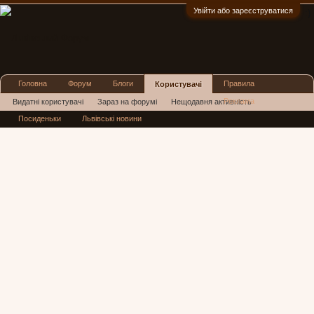
Увійти або зареєструватися
:)
Головна
Форум
Блоги
Правила
Користувачі
Реклама
Видатні користувачі
Зараз на форумі
Нещодавня активність
Посиденьки
Львівські новини
Нові повідомлення профілю