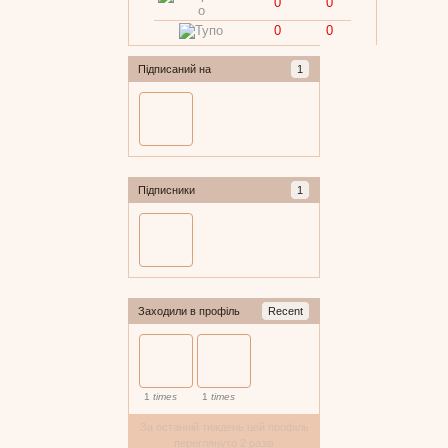
0
0
0
0
Підписаний на
1
Підписники
1
Заходили в профіль
Recent
1
times
1
times
За останній тиждень цей профіль
переглянуто 2 разів