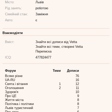
Місто:
Львів
Рід занять:
роботою
Сімейний стан:
Заміжня
Авто:
є
Взаємодіяти
Вміст:
Знайти всі дописи від Vetta
Знайти всі теми, створені Vetta
Переписка
ICQ:
477824477
Форум
Теми
Дописи
Всяке різне
76
UA-RU
16
Свята і вітання
1
12
Оголошення
2
11
Здоров'я
10
Про ЦЕ
9
Життя міста
8
Політика і політики
8
Львів туристичний
7
Про авто
6