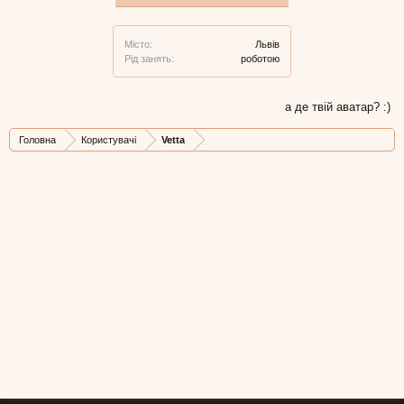
Місто:
Львів
Рід занять:
роботою
а де твій аватар? :)
Головна
Користувачі
Vetta