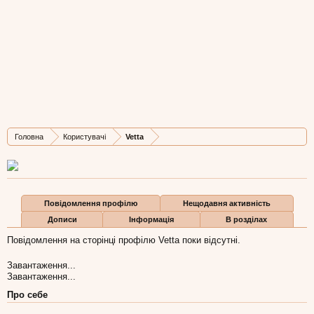
Vetta
Well-Known Member
,
з
Львів
Остання активність Vetta:
13 січ 2015
Дописів
Карма
Бали
Головна
Користувачі
Vetta
195
1.014
93
Повідомлення профілю
Нещодавня активність
Дописи
Інформація
В розділах
Повідомлення на сторінці профілю Vetta поки відсутні.
Завантаження...
Завантаження...
Про себе