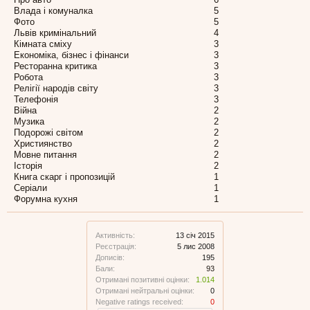
Влада і комуналка
5
Фото
5
Львів кримінальний
4
Кімната сміху
3
Економіка, бізнес і фінанси
3
Ресторанна критика
3
Робота
3
Релігії народів світу
3
Телефонія
3
Війна
2
Музика
2
Подорожі світом
2
Християнство
2
Мовне питання
2
Історія
2
Книга скарг і пропозицій
1
Серіали
1
Форумна кухня
1
Активність:
13 січ 2015
Реєстрація:
5 лис 2008
Дописів:
195
Бали:
93
Отримані позитивні оцінки:
1.014
Отримані нейтральні оцінки:
0
Negative ratings received:
0