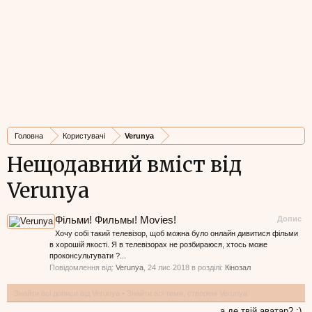
Головна
Користувачі
Verunya
Нещодавний вміст від
Verunya
Фільми! Фильмы! Movies!
Допис
Хочу собі такий телевізор, щоб можна було онлайн дивитися фільми
в хорошій якості. Я в телевізорах не розбираюся, хтось може
проконсультувати ?...
Повідомлення від:
Verunya
,
24 лис 2018
в розділі:
Кінозал
Знайти всі дописи від Verunya
Знайти всі теми, створені Verunya
а де твій аватар? :)