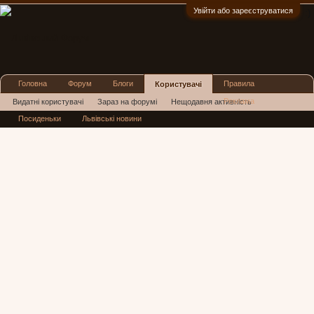
Увійти або зареєструватися
:)
Головна
Форум
Блоги
Правила
Користувачі
Реклама
Видатні користувачі
Зараз на форумі
Нещодавня активність
Посиденьки
Львівські новини
Нові повідомлення профілю