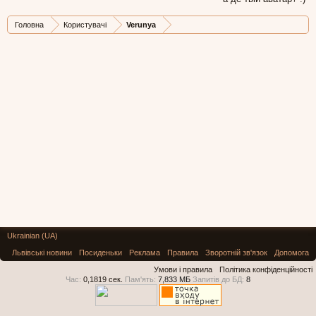
Головна
Користувачі
Verunya
Ukrainian (UA)
Львівські новини
Посиденьки
Реклама
Правила
Зворотній зв'язок
Допомога
Умови і правила
Політика конфіденційності
Час:
0,1819 сек.
Пам'ять:
7,833 МБ
Запитів до БД:
8