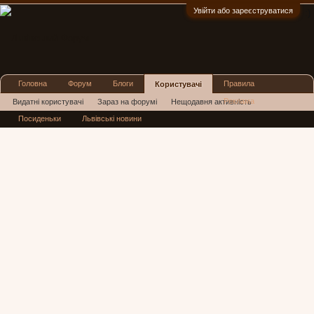
Увійти або зареєструватися
:)
Головна
Форум
Блоги
Правила
Користувачі
Реклама
Видатні користувачі
Зараз на форумі
Нещодавня активність
Посиденьки
Львівські новини
Нові повідомлення профілю