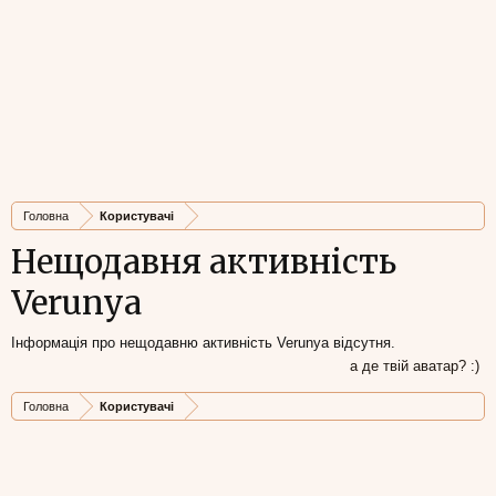
Головна
Користувачі
Нещодавня активність
Verunya
Інформація про нещодавню активність Verunya відсутня.
а де твій аватар? :)
Головна
Користувачі