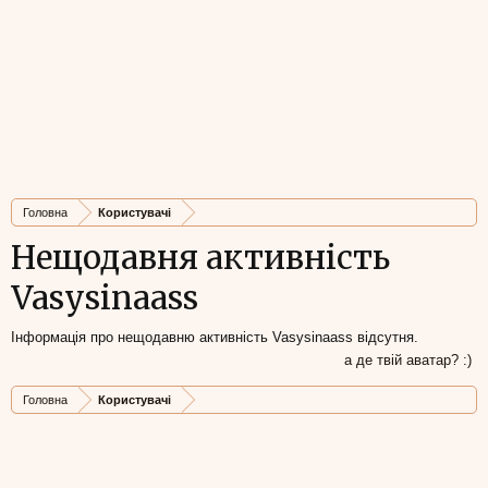
Головна
Користувачі
Нещодавня активність
Vasysinaass
Інформація про нещодавню активність Vasysinaass відсутня.
а де твій аватар? :)
Головна
Користувачі