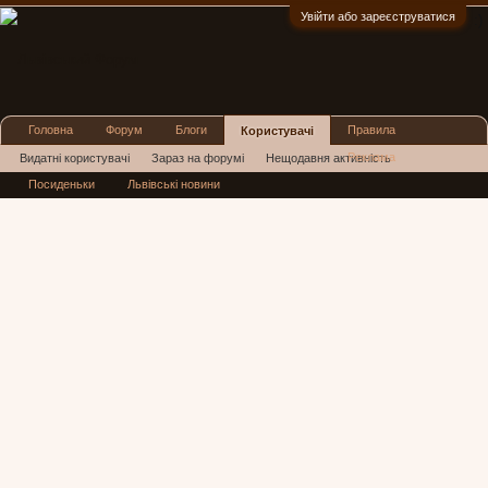
Увійти або зареєструватися
:)
Головна
Форум
Блоги
Правила
Користувачі
Реклама
Видатні користувачі
Зараз на форумі
Нещодавня активність
Посиденьки
Львівські новини
Нові повідомлення профілю