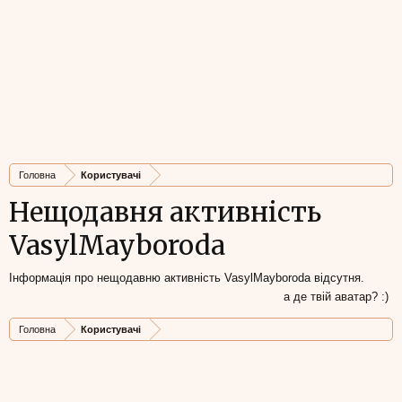
Головна
Користувачі
Нещодавня активність
VasylMayboroda
Інформація про нещодавню активність VasylMayboroda відсутня.
а де твій аватар? :)
Головна
Користувачі