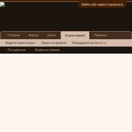
Увійти або зареєструватися
:)
Головна
Форум
Блоги
Правила
Користувачі
Реклама
Видатні користувачі
Зараз на форумі
Нещодавня активність
Посиденьки
Львівські новини
Нові повідомлення профілю