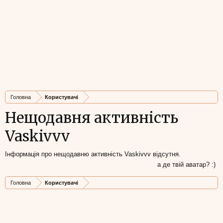
Головна
Користувачі
Нещодавня активність
Vaskivvv
Інформація про нещодавню активність Vaskivvv відсутня.
а де твій аватар? :)
Головна
Користувачі