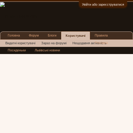
Увійти або зареєструватися
:)
Головна
Форум
Блоги
Правила
Користувачі
Реклама
Видатні користувачі
Зараз на форумі
Нещодавня активність
Посиденьки
Львівські новини
Нові повідомлення профілю