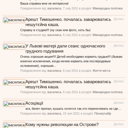
Ваша справка мне не интересна!
Повідомлення від:
василиса
,
7 сер 2011
в розділі:
Міжнародна політика
Арешт Тимошенко. почалась заварюватись
Допис
нешутєйна каша.
Справку в студию!!! (ну скан или фото, хоть бы)
Повідомлення від:
василиса
,
6 сер 2011
в розділі:
Міжнародна політика
У Львові матері дали сеанс одночасного
Допис
грудного годування
Очень хорошая акция!!!! Детей необходимо кормить грудью!!! (бываю
конечно исключения, когда нечем кормить или послеродовые
осложнения), хорошая...
Повідомлення від:
василиса
,
6 сер 2011
в розділі:
Життя міста
Арешт Тимошенко. почалась заварюватись
Допис
нешутєйна каша.
Повідомлення від:
василиса
,
6 сер 2011
в розділі:
Міжнародна політика
Асоціації
Допис
ага, билет пропал, кушать хочется так,что переночевать не где....
Повідомлення від:
василиса
,
15 лип 2011
в розділі:
Піонертабір
Кому нужны революции на Острове?
Допис