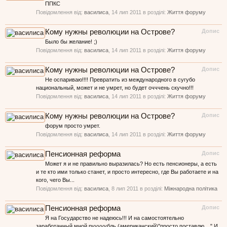
ППКС
Повідомлення від:
василиса
,
14 лип 2011
в розділі:
Життя форуму
Кому нужны революции на Острове?
Допис
Было бы желание! ;)
Повідомлення від:
василиса
,
14 лип 2011
в розділі:
Життя форуму
Кому нужны революции на Острове?
Допис
Не оспариваю!!!! Превратить из международного в сугубо
национальный, может и не умрет, но будет очччень скучно!!!
Повідомлення від:
василиса
,
14 лип 2011
в розділі:
Життя форуму
Кому нужны революции на Острове?
Допис
форум просто умрет.
Повідомлення від:
василиса
,
14 лип 2011
в розділі:
Життя форуму
Пенсионная реформа
Допис
Может я и не правильно выразилась? Но есть пенсионеры, а есть
и те кто ими только станет, и просто интересно, где Вы работаете и на
кого, чего Вы...
Повідомлення від:
василиса
,
8 лип 2011
в розділі:
Міжнародна політика
Пенсионная реформа
Допис
Я на Государство не надеюсь!!! И на самостоятельно
заработанный мной рууууубль (американский)"просто поставлю ..." И