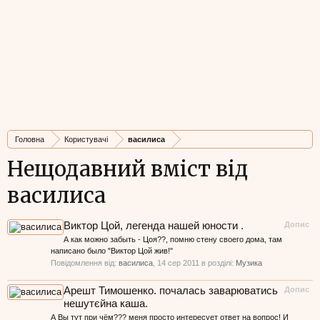
Головна
Користувачі
василиса
Нещодавний вміст від
василиса
Виктор Цой, легенда нашей юности .
Допис
А как можно забыть - Цоя??, помню стену своего дома, там
написано было "Виктор Цой жив!"
Повідомлення від:
василиса
,
14 сер 2011
в розділі:
Музика
Арешт Тимошенко. почалась заварюватись
Допис
нешутєйна каша.
А Вы тут при чём??? меня просто интересует ответ на вопрос! И