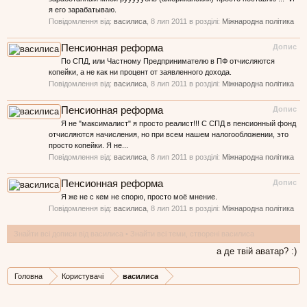
я его зарабатываю.
Повідомлення від:
василиса
,
8 лип 2011
в розділі:
Міжнародна політика
Пенсионная реформа
Допис
По СПД, или Частному Предпринимателю в ПФ отчисляются
копейки, а не как ни процент от заявленного дохода.
Повідомлення від:
василиса
,
8 лип 2011
в розділі:
Міжнародна політика
Пенсионная реформа
Допис
Я не "максималист" я просто реалист!!! С СПД в пенсионный фонд
отчисляются начисления, но при всем нашем налогообложении, это
просто копейки. Я не...
Повідомлення від:
василиса
,
8 лип 2011
в розділі:
Міжнародна політика
Пенсионная реформа
Допис
Я же не с кем не спорю, просто моё мнение.
Повідомлення від:
василиса
,
8 лип 2011
в розділі:
Міжнародна політика
Знайти всі дописи від василиса
Знайти всі теми, створені василиса
а де твій аватар? :)
Головна
Користувачі
василиса