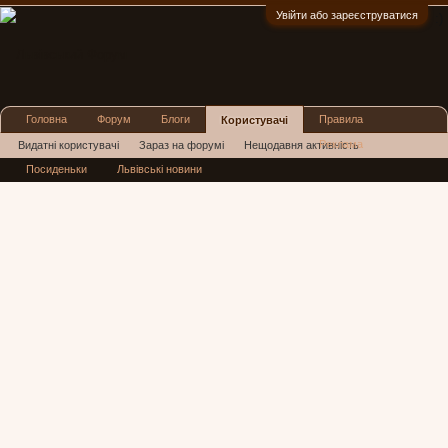
Увійти або зареєструватися
:)
Головна
Форум
Блоги
Правила
Користувачі
Реклама
Видатні користувачі
Зараз на форумі
Нещодавня активність
Посиденьки
Львівські новини
Нові повідомлення профілю