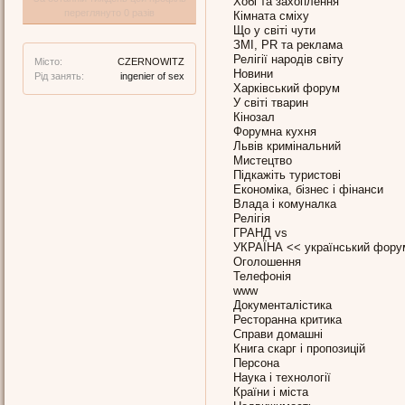
Хобі та захоплення
переглянуто 0 разів
Кімната сміху
Що у світі чути
ЗМІ, PR та реклама
Релігії народів світу
Місто:
CZERNOWITZ
Новини
Рід занять:
ingenier of sex
Харківський форум
У світі тварин
Кінозал
Форумна кухня
Львів кримінальний
Мистецтво
Підкажіть туристові
Економіка, бізнес і фінанси
Влада і комуналка
Релігія
ГРАНД vs
УКРАЇНА << український фору
Оголошення
Телефонія
www
Документалістика
Ресторанна критика
Справи домашні
Книга скарг і пропозицій
Персона
Наука і технології
Країни і міста