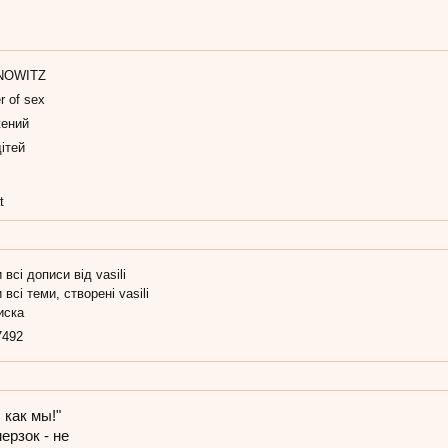
NOWITZ
r of sex
ений
ітей
t
 всі дописи від vasili
 всі теми, створені vasili
иска
7492
 как мы!"
ерзок - не