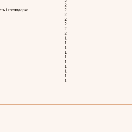
3
2
сть і господарка
2
2
2
2
2
2
1
1
1
1
1
1
1
1
1
1