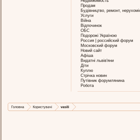
Недвижимость
Продам
Будівництво, ремонт, нерухомі
Услуги
Війна
Відпочинок
ОБС
Подорожі Україною
Россия | российский форум
Московский форум
Новий сайт
Афіша
Видатні львів'яни
Діти
Куплю
Стрічка новин
Путівник форумлянина
Робота
Головна
Користувачі
vasili