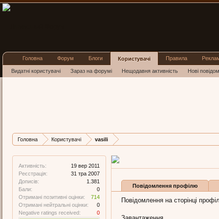
Головна
Форум
Блоги
Правила
Рекла
Користувачі
Видатні користувачі
Зараз на форумі
Нещодавня активність
Нові повідо
vasili
Well-Known Member
,
з
CZERN
Остання активність vasili:
19 
Дописів
Карма
Бали
Головна
Користувачі
vasili
1.381
713
0
Активність:
19 вер 2011
Реєстрація:
31 тра 2007
Дописів:
1.381
Повідомлення профілю
Бали:
0
Отримані позитивні оцінки:
714
Повідомлення на сторінці профілю
Отримані нейтральні оцінки:
0
Negative ratings received:
0
Завантаження...