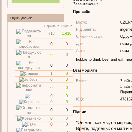
Завантаження...
Про себе
Оцінки дописів
Місто:
CZER
Отримані:
Видані:
Рід занять:
ingenie
713
1.415
Сімейний стан:
Одруж
Діти:
нема д
0
0
Авто:
нема
0
0
hobbie to drink beer and eat mea
0
0
Взаємодіяти
1
0
0
0
Вміст:
Знайти
Знайти
0
0
Переп
0
0
ICQ:
47815
0
0
0
0
Підпис
0
0
"Он мал, как мы, он мерзок,
0
0
Врете, подлецы: он мал и м