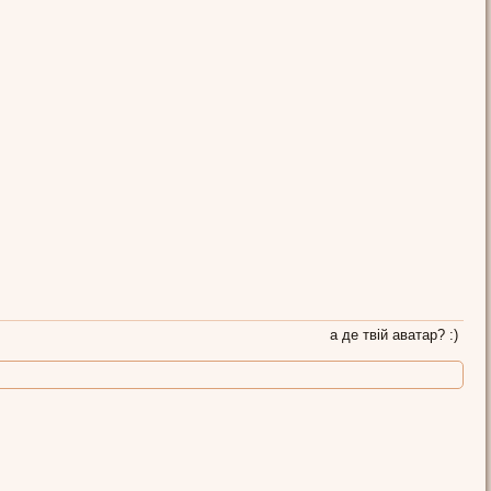
а де твій аватар? :)