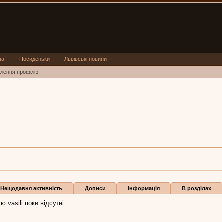
ма
Посиденьки
Львівські новини
млення профілю
OWITZ
вер 2011
Нещодавня активність
Дописи
Інформація
В розділах
 vasili поки відсутні.