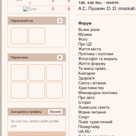
0
0
так, как вы, - иначе.
А.С. Пушкин :D :D :moskali:-
0
0
Підписаний на
2
Форум
Всяке різне
Музика
Фото
Про ЦЕ
Життя міста
Політика і політики
Підписники
6
Філософія та мораль
Життя форуму
Ти маєш право...
Книгарня
Здоров'я
Свята і вітання
Християнство
Міжнародна політика
Про авто
Історія
Львівська газета
Заходили в профіль
Recent
Мовне питання
Спорт
No one has visited vasili's profile
Львів туристичний
yet!
Піонертабір
UA-RU
За останній тиждень цей профіль