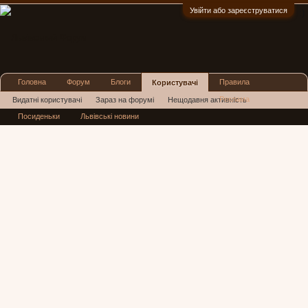
Увійти або зареєструватися
:)
Головна
Форум
Блоги
Правила
Користувачі
Реклама
Видатні користувачі
Зараз на форумі
Нещодавня активність
Посиденьки
Львівські новини
Нові повідомлення профілю