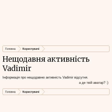
Головна
Користувачі
Нещодавня активність
Vadimir
Інформація про нещодавню активність Vadimir відсутня.
а де твій аватар? :)
Головна
Користувачі