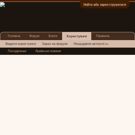
Увійти або зареєструватися
:)
Головна
Форум
Блоги
Правила
Користувачі
Реклама
Видатні користувачі
Зараз на форумі
Нещодавня активність
Посиденьки
Львівські новини
Нові повідомлення профілю