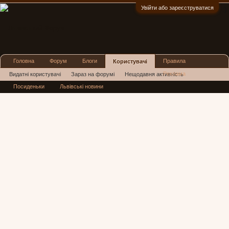
Увійти або зареєструватися
:)
Головна
Форум
Блоги
Правила
Користувачі
Реклама
Видатні користувачі
Зараз на форумі
Нещодавня активність
Посиденьки
Львівські новини
Нові повідомлення профілю