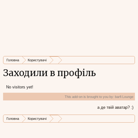
Головна
Користувачі
Заходили в профіль
No visitors yet!
This add-on is brought to you by:
barfi Lounge
а де твій аватар? :)
Головна
Користувачі