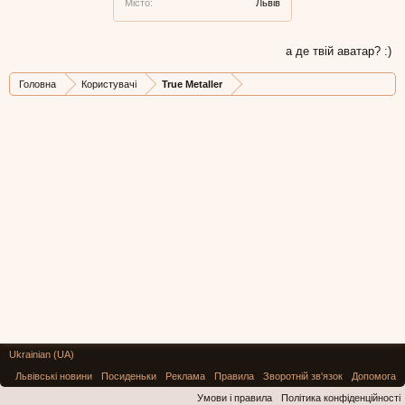
Місто:
Львів
а де твій аватар? :)
Головна
Користувачі
True Metaller
Ukrainian (UA)
Львівські новини
Посиденьки
Реклама
Правила
Зворотній зв'язок
Допомога
Умови і правила
Політика конфіденційності