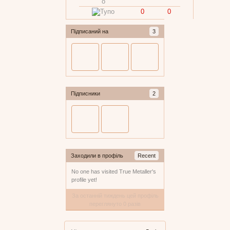
0
0
Підписаний на
3
Підписники
2
Заходили в профіль
Recent
No one has visited True Metaller's
profile yet!
За останній тиждень цей профіль
переглянуто 0 разів