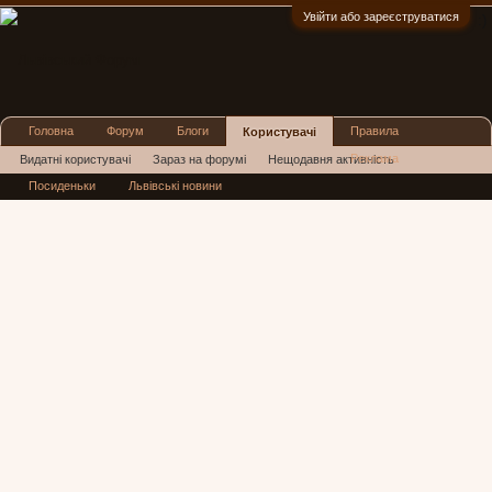
Увійти або зареєструватися
:)
Головна
Форум
Блоги
Правила
Користувачі
Реклама
Видатні користувачі
Зараз на форумі
Нещодавня активність
Посиденьки
Львівські новини
Нові повідомлення профілю