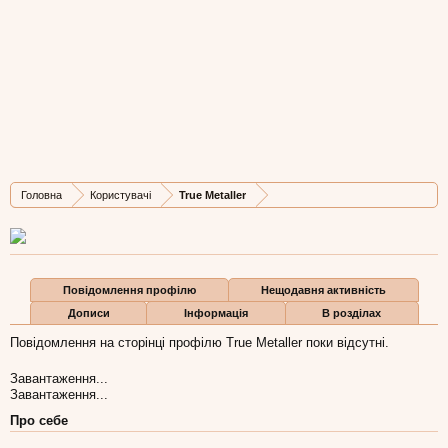
True Metaller
New Member
,
з
Львів
Остання активність True Metaller:
2 бер 2012
Дописів
Карма
Бали
Головна
Користувачі
True Metaller
0
21
0
Повідомлення профілю
Нещодавня активність
Дописи
Інформація
В розділах
Повідомлення на сторінці профілю True Metaller поки відсутні.
Завантаження...
Завантаження...
Про себе