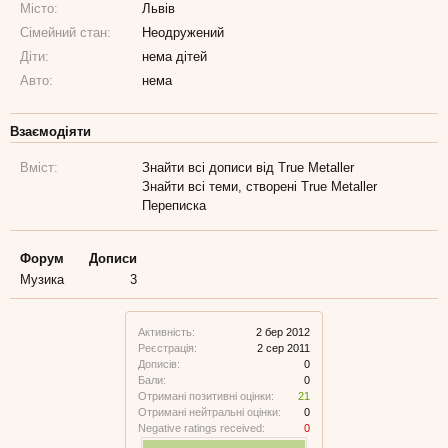
Місто:
Львів
Сімейний стан:
Неодружений
Діти:
нема дітей
Авто:
нема
Взаємодіяти
Вміст:
Знайти всі дописи від True Metaller
Знайти всі теми, створені True Metaller
Переписка
Форум
Дописи
Музика
3
Активність:
2 бер 2012
Реєстрація:
2 сер 2011
Дописів:
0
Бали:
0
Отримані позитивні оцінки:
21
Отримані нейтральні оцінки:
0
Negative ratings received:
0