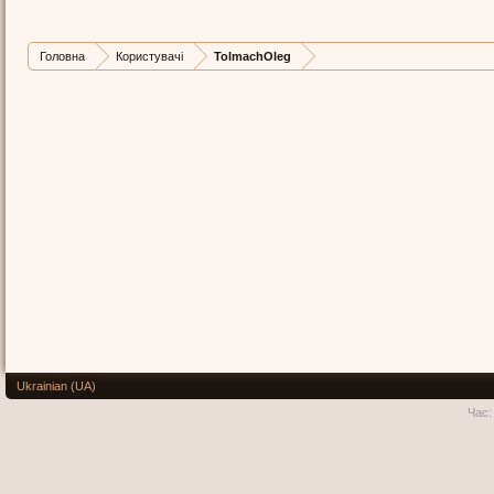
Головна
Користувачі
TolmachOleg
Ukrainian (UA)
Час: