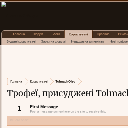
Головна
Форум
Блоги
Правила
Рекла
Користувачі
Видатні користувачі
Зараз на форумі
Нещодавня активність
Нові повідо
Головна
Користувачі
TolmachOleg
Трофеї, присуджені Tolmac
1
First Message
Post a message somewhere on the site to receive this.
Всього балів: 1