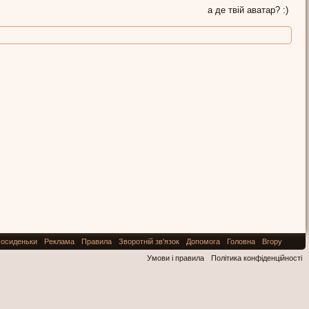
а де твій аватар? :)
осиденьки
Реклама
Правила
Зворотній зв'язок
Допомога
Головна
Вгору
Умови і правила
Політика конфіденційності