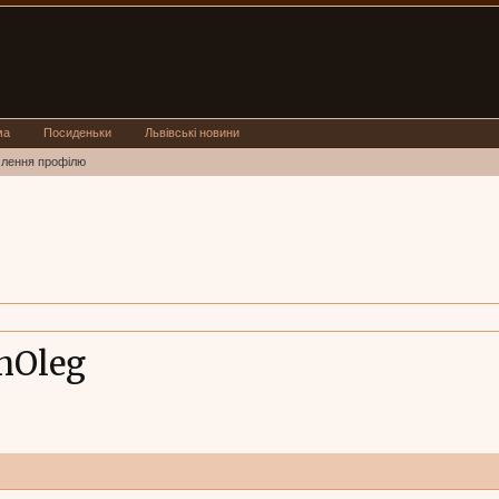
ма
Посиденьки
Львівські новини
млення профілю
hOleg