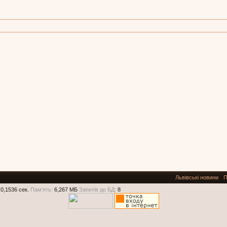
Львівські новини
П
0,1536 сек.
Пам'ять:
6,267 МБ
Запитів до БД:
8