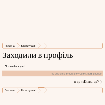
Головна
Користувачі
Заходили в профіль
No visitors yet!
This add-on is brought to you by:
barfi Lounge
а де твій аватар? :)
Головна
Користувачі