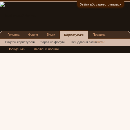
Увійти або зареєструватися
:)
Головна
Форум
Блоги
Правила
Користувачі
Реклама
Видатні користувачі
Зараз на форумі
Нещодавня активність
Посиденьки
Львівські новини
Нові повідомлення профілю