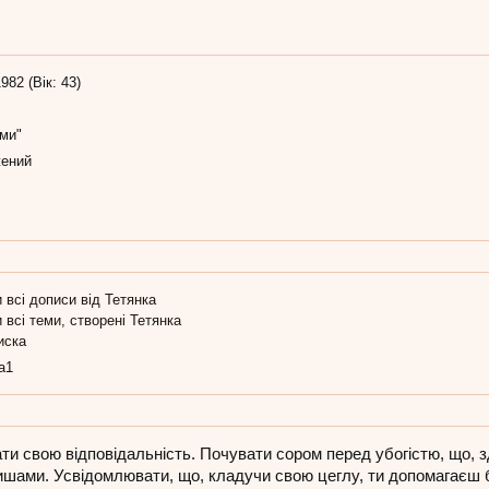
982 (Вік: 43)
ми"
ений
 всі дописи від Тетянка
 всі теми, створені Тетянка
иска
ja1
ти свою відповідальність. Почувати сором перед убогістю, що, 
ишами. Усвідомлювати, що, кладучи свою цеглу, ти допомагаєш бу