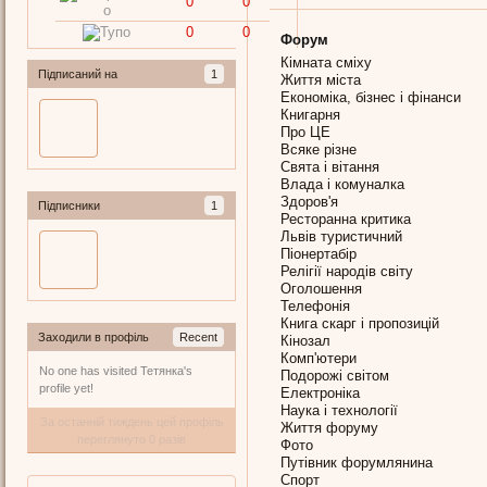
0
0
0
0
Форум
Кімната сміху
Підписаний на
1
Життя міста
Економіка, бізнес і фінанси
Книгарня
Про ЦЕ
Всяке різне
Свята і вітання
Влада і комуналка
Здоров'я
Підписники
1
Ресторанна критика
Львів туристичний
Піонертабір
Релігії народів світу
Оголошення
Телефонія
Книга скарг і пропозицій
Заходили в профіль
Recent
Кінозал
Комп'ютери
No one has visited Тетянка's
Подорожі світом
profile yet!
Електроніка
Наука і технології
За останній тиждень цей профіль
Життя форуму
переглянуто 0 разів
Фото
Путівник форумлянина
Спорт