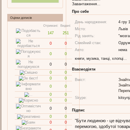
Завантаження...
Про себе
Оцінки дописів
День народження:
4 гру 1
Отримані:
Видані:
Місто:
Львів
147
251
Рід занять:
"мозга
Сімейний стан:
Одруж
0
0
Авто:
нема
0
0
книги, музика, танці, хлопці...
0
0
Взаємодіяти
0
0
0
0
Вміст:
Знайти
Знайти
0
0
Переп
0
0
Skype:
kitsyn
0
0
0
0
Підпис
0
0
"Бути людиною - це відчува
0
0
перемогою, здобутої товар