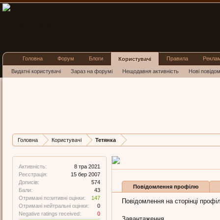
Головна
Форум
Блоги
Правила
Рекла
Користувачі
Видатні користувачі
Зараз на форумі
Нещодавня активність
Нові повідо
Тетянка
Well-Known Member
, 43,
з
Остання активність Тетян
Дописів
Карма
Бали
Головна
Користувачі
Тетянка
574
147
43
Активність:
8 тра 2021
Реєстрація:
15 бер 2007
Дописів:
574
Повідомлення профілю
Бали:
43
Отримані позитивні оцінки:
147
Повідомлення на сторінці профіл
Отримані нейтральні оцінки:
0
Negative ratings received:
0
Завантаження...