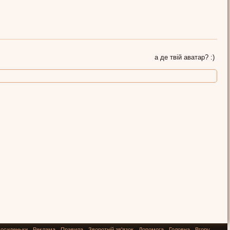
а де твій аватар? :)
осиденьки
Реклама
Правила
Зворотній зв'язок
Допомога
Головна
Вгору