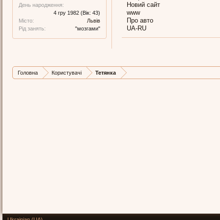
Новий сайт
День народження:
www
4 гру 1982
(Вік: 43)
Про авто
Місто:
Львів
UA-RU
Рід занять:
"мозгами"
Головна
Користувачі
Тетянка
Ukrainian (UA)