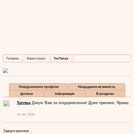
TesTanya
Well-Known Member
, Жіноча,
з
Л.
Остання активність TesTanya:
27 бер 2020
Дописів
Карма
Бали
Головна
Користувачі
TesTanya
2.557
5.359
113
Повідомлення профілю
Нещодавня активність
Дописи
Інформація
В розділах
Yarema
Дякую Вам за поздоровлення! Дуже приємно. Ярема.
16 лис 2010
Завантаження...