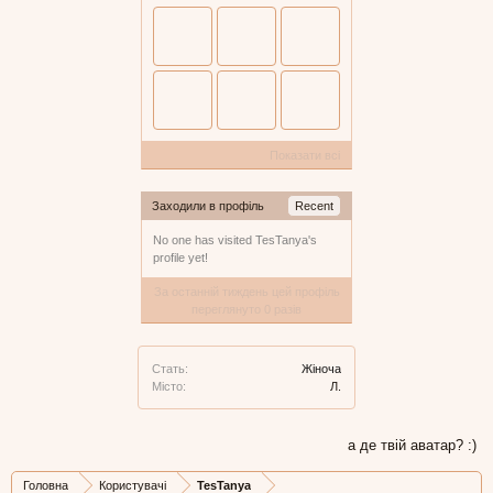
Показати всі
Заходили в профіль
Recent
No one has visited TesTanya's
profile yet!
За останній тиждень цей профіль
переглянуто 0 разів
Стать:
Жіноча
Місто:
Л.
а де твій аватар? :)
Головна
Користувачі
TesTanya