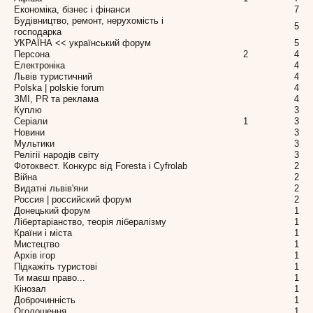
Економіка, бізнес і фінанси
7
Будівництво, ремонт, нерухомість і
5
господарка
УКРАЇНА << український форум
5
Персона
2
4
Електроніка
4
Львів туристичний
4
Polska | polskie forum
4
ЗМІ, PR та реклама
4
Куплю
3
Серіали
1
3
Новини
3
Мультики
3
Релігії народів світу
3
Фотоквест. Конкурс від Foresta і Cyfrolab
2
Війна
2
Видатні львів'яни
2
Россия | российский форум
2
Донецький форум
1
Лібертаріанство, теорія лібералізму
1
Країни і міста
1
Мистецтво
1
Архів ігор
1
Підкажіть туристові
1
Ти маєш право...
1
Кінозал
1
Доброчинність
1
Оголошення
1