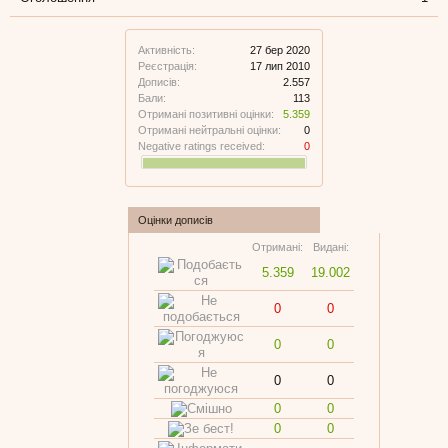
Активність:
27 бер 2020
Реєстрація:
17 лип 2010
Дописів:
2.557
Бали:
113
Отримані позитивні оцінки:
5.359
Отримані нейтральні оцінки:
0
Negative ratings received:
0
Оцінки дописів
Отримані:
Видані:
5.359
19.002
0
0
0
0
0
0
0
0
0
0