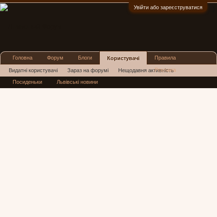
Увійти або зареєструватися
:)
Головна
Форум
Блоги
Правила
Користувачі
Реклама
Видатні користувачі
Зараз на форумі
Нещодавня активність
Посиденьки
Львівські новини
Нові повідомлення профілю