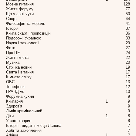
Мовне питання
128
Життя форуму
77
Що у світі чути
50
Спорт
44
Філософія та мораль
41
Історія
37
Книга скарг і пропозицій
36
Подорожі Україною
33
Наука і технології
29
Фото
27
Про ЦЕ
24
Життя міста
22
Музика
20
Стрічка новин
19
Свята і вітання
17
Кімната сміху
17
ОБС
13
Телефонія
12
ГРАНД vs
10
Форумна кухня
9
Книгарня
1
9
Здоров'я
9
Львів кримінальний
9
Діти
1
8
У світі тварин
8
Історія і видатні місця Львова
7
Хобі та захоплення
7
Афіша
1
7