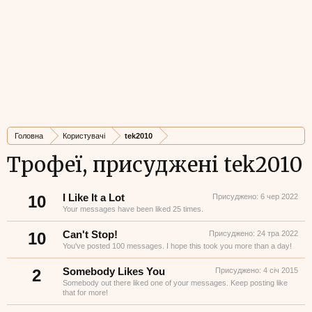
Головна
Користувачі
tek2010
Трофеї, присуджені tek2010
10
I Like It a Lot
Присуджено:
6 чер 2022
Your messages have been liked 25 times.
10
Can't Stop!
Присуджено:
24 тра 2022
You've posted 100 messages. I hope this took you more than a day!
2
Somebody Likes You
Присуджено:
4 січ 2015
Somebody out there liked one of your messages. Keep posting like
that for more!