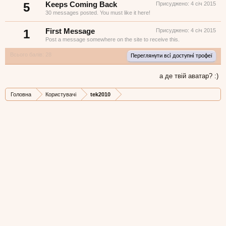
5
Keeps Coming Back
Присуджено:
4 січ 2015
30 messages posted. You must like it here!
1
First Message
Присуджено:
4 січ 2015
Post a message somewhere on the site to receive this.
Всього балів: 28
Переглянути всі доступні трофеї
а де твій аватар? :)
Головна
Користувачі
tek2010