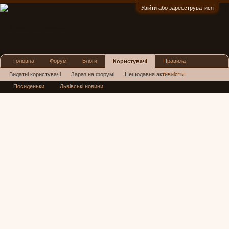
Увійти або зареєструватися
:)
Головна
Форум
Блоги
Правила
Користувачі
Реклама
Видатні користувачі
Зараз на форумі
Нещодавня активність
Посиденьки
Львівські новини
Нові повідомлення профілю