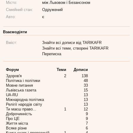
Місто:
між Львовом і Безансоном
Сімейний стан:
Одружений
Авто:
є
Взаємодіяти
Вміст:
Знайти всі дописи від TARIKAFR
Знайти всі теми, створені TARIKAFR
Переписка
Форум
Теми
Дописи
Здоров'я
2
138
Політика і політики
48
Мовне питання
33
Львівська газета
15
UA-RU
13
Міжнародна політика
13
Релігії народів світу
13
Ти маєш право...
1
12
Доброчинність
9
Про ЦЕ
9
Життя міста
7
Всяке різне
6
Книга скарг і пропозицій
1
4