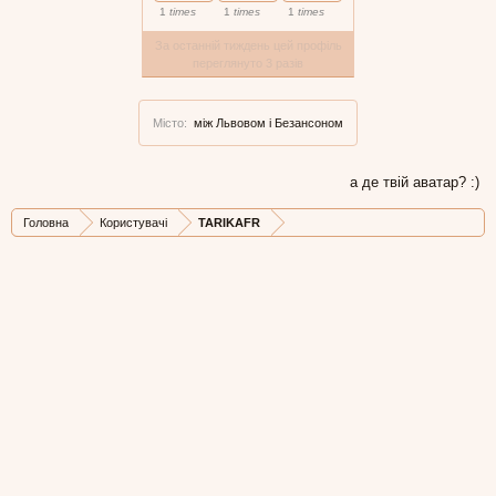
1
times
1
times
1
times
За останній тиждень цей профіль
переглянуто 3 разів
Місто:
між Львовом і Безансоном
а де твій аватар? :)
Головна
Користувачі
TARIKAFR