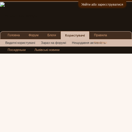
Увійти або зареєструватися
:)
Головна
Форум
Блоги
Правила
Користувачі
Реклама
Видатні користувачі
Зараз на форумі
Нещодавня активність
Посиденьки
Львівські новини
Нові повідомлення профілю