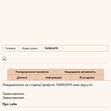
TARIKAFR
Well-Known Member
,
з
між Львовом і Безансоном
Остання активність TARIKAFR:
20 лис 2011
Дописів
Карма
Бали
Головна
Користувачі
TARIKAFR
430
867
0
Повідомлення профілю
Нещодавня активність
Дописи
Інформація
В розділах
Повідомлення на сторінці профілю TARIKAFR поки відсутні.
Завантаження...
Завантаження...
Про себе