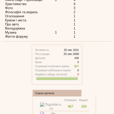
Християнство
4
Фото
3
Філософія та мораль
2
Оголошення
1
Країни і міста
1
Про авто
1
Велодоріжка
1
Музика
1
1
Життя форуму
1
Активність:
20 лис 2011
Реєстрація:
25 лип 2008
Дописів:
430
Бали:
0
Отримані позитивні оцінки:
867
Отримані нейтральні оцінки:
0
Negative ratings received:
0
Оцінки дописів
Отримані:
Видані:
867
204