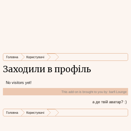
Головна
Користувачі
Заходили в профіль
No visitors yet!
This add-on is brought to you by:
barfi Lounge
а де твій аватар? :)
Головна
Користувачі