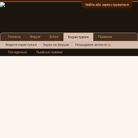
Увійти або зареєструватися
:)
Головна
Форум
Блоги
Правила
Користувачі
Реклама
Видатні користувачі
Зараз на форумі
Нещодавня активність
Посиденьки
Львівські новини
Нові повідомлення профілю