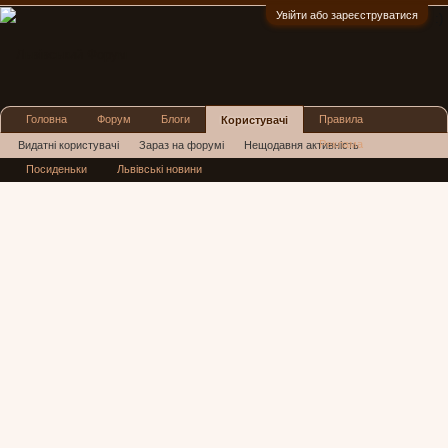
Увійти або зареєструватися
:)
Головна
Форум
Блоги
Правила
Користувачі
Реклама
Видатні користувачі
Зараз на форумі
Нещодавня активність
Посиденьки
Львівські новини
Нові повідомлення профілю