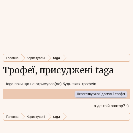
Головна
Користувачі
taga
Трофеї, присуджені taga
taga поки що не отримував(ла) будь-яких трофеїв.
Переглянути всі доступні трофеї
а де твій аватар? :)
Головна
Користувачі
taga