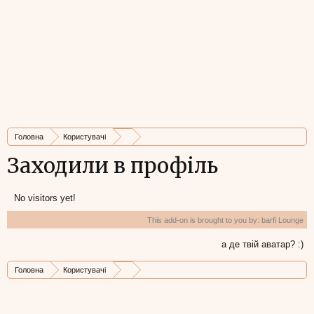
Головна
Користувачі
Заходили в профіль
No visitors yet!
This add-on is brought to you by:
barfi Lounge
а де твій аватар? :)
Головна
Користувачі