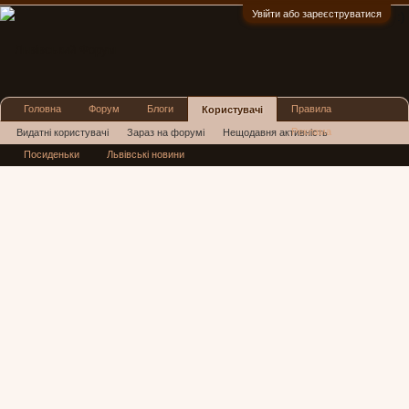
Увійти або зареєструватися
:)
Головна
Форум
Блоги
Правила
Користувачі
Реклама
Видатні користувачі
Зараз на форумі
Нещодавня активність
Посиденьки
Львівські новини
Нові повідомлення профілю