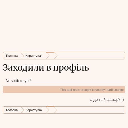
Головна
Користувачі
Заходили в профіль
No visitors yet!
This add-on is brought to you by:
barfi Lounge
а де твій аватар? :)
Головна
Користувачі