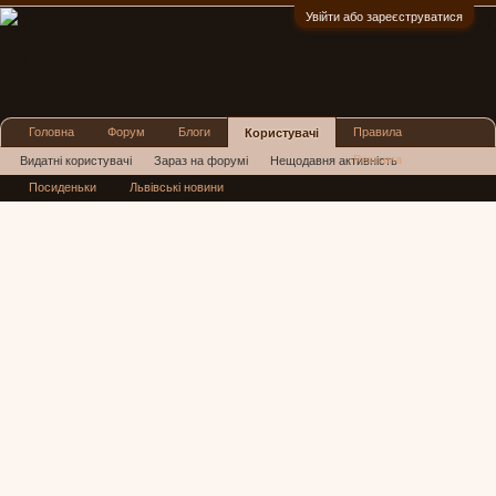
Увійти або зареєструватися
:)
Головна
Форум
Блоги
Правила
Користувачі
Реклама
Видатні користувачі
Зараз на форумі
Нещодавня активність
Посиденьки
Львівські новини
Нові повідомлення профілю