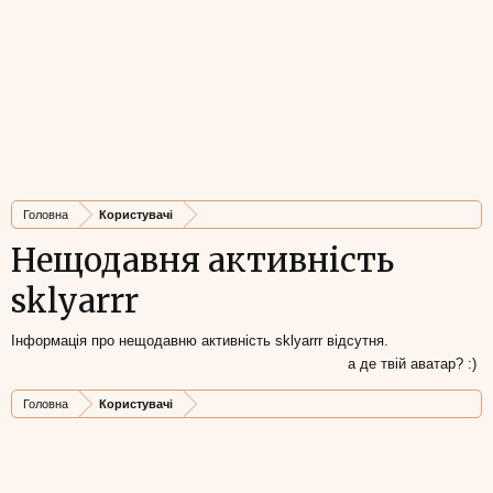
Головна
Користувачі
Нещодавня активність
sklyarrr
Інформація про нещодавню активність sklyarrr відсутня.
а де твій аватар? :)
Головна
Користувачі