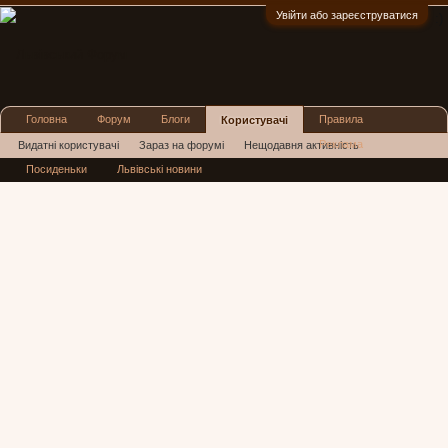
Увійти або зареєструватися
:)
Головна
Форум
Блоги
Правила
Користувачі
Реклама
Видатні користувачі
Зараз на форумі
Нещодавня активність
Посиденьки
Львівські новини
Нові повідомлення профілю