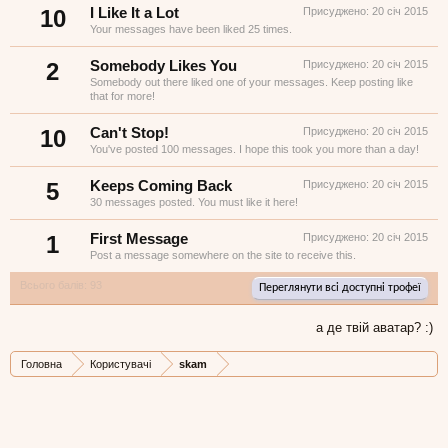
10
I Like It a Lot
Присуджено:
20 січ 2015
Your messages have been liked 25 times.
2
Somebody Likes You
Присуджено:
20 січ 2015
Somebody out there liked one of your messages. Keep posting like
that for more!
10
Can't Stop!
Присуджено:
20 січ 2015
You've posted 100 messages. I hope this took you more than a day!
5
Keeps Coming Back
Присуджено:
20 січ 2015
30 messages posted. You must like it here!
1
First Message
Присуджено:
20 січ 2015
Post a message somewhere on the site to receive this.
Всього балів: 93
Переглянути всі доступні трофеї
а де твій аватар? :)
Головна
Користувачі
skam