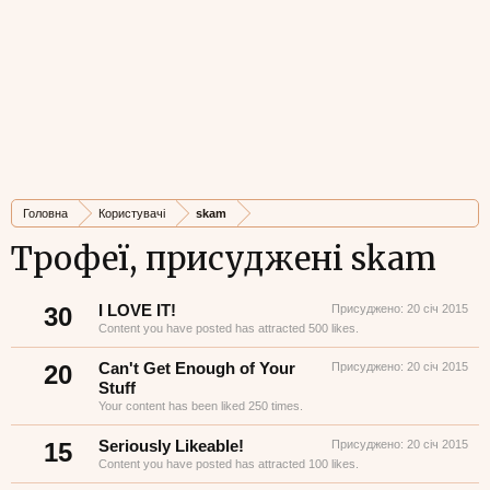
Головна
Користувачі
skam
Трофеї, присуджені skam
30
I LOVE IT!
Присуджено:
20 січ 2015
Content you have posted has attracted 500 likes.
20
Can't Get Enough of Your
Присуджено:
20 січ 2015
Stuff
Your content has been liked 250 times.
15
Seriously Likeable!
Присуджено:
20 січ 2015
Content you have posted has attracted 100 likes.