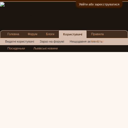
Увійти або зареєструватися
:)
Головна
Форум
Блоги
Правила
Користувачі
Реклама
Видатні користувачі
Зараз на форумі
Нещодавня активність
Посиденьки
Львівські новини
Нові повідомлення профілю