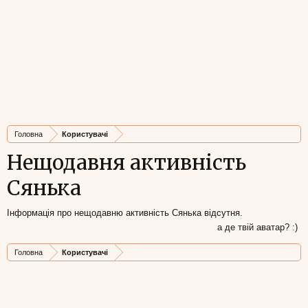
Головна
Користувачі
Нещодавня активність
Сянька
Інформація про нещодавню активність Сянька відсутня.
а де твій аватар? :)
Головна
Користувачі