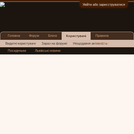
Увійти або зареєструватися
:)
Головна
Форум
Блоги
Правила
Користувачі
Реклама
Видатні користувачі
Зараз на форумі
Нещодавня активність
Посиденьки
Львівські новини
Нові повідомлення профілю